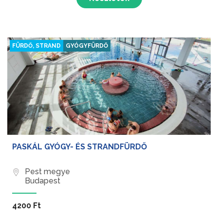
csúszdákkal felszerelt fürdő tökéletes kikapcsolódást
nyújt a pihenni vágyó látogatók számára.
FÜRDŐ, STRAND
GYÓGYFÜRDŐ
PASKÁL GYÓGY- ÉS STRANDFÜRDŐ
Pest megye
Budapest
4200 Ft