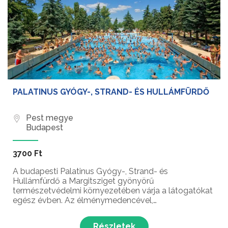
PALATINUS GYÓGY-, STRAND- ÉS HULLÁMFÜRDŐ
Pest megye
Budapest
3700 Ft
A budapesti Palatinus Gyógy-, Strand- és
Hullámfürdő a Margitsziget gyönyörű
természetvédelmi környezetében várja a látogatókat
egész évben. Az élménymedencével,
hullámmedencével, gyógymedencével,
úszómedencével, gyermekmedencével, illetve
Részletek