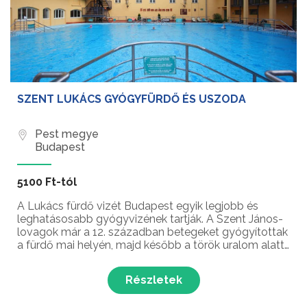
SZENT LUKÁCS GYÓGYFÜRDŐ ÉS USZODA
Pest megye
Budapest
5100 Ft-tól
A Lukács fürdő vizét Budapest egyik legjobb és
leghatásosabb gyógyvizének tartják. A Szent János-
lovagok már a 12. században betegeket gyógyítottak
a fürdő mai helyén, majd később a török uralom alatt
Musztafa pasa kedvenc fürdőhelye volt.
Részletek