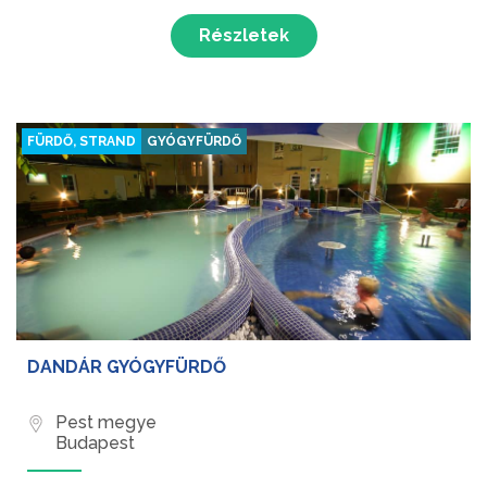
fürdő tökéletes kikapcsolódást nyújt a pihenni vágyó
látogatók számára.
Részletek
FÜRDŐ, STRAND
GYÓGYFÜRDŐ
DANDÁR GYÓGYFÜRDŐ
Pest megye
Budapest