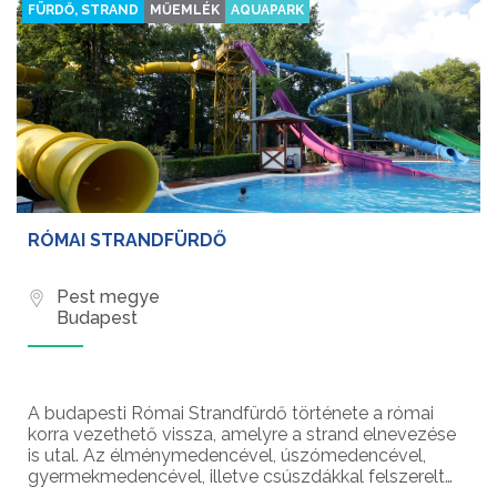
FÜRDŐ, STRAND
MŰEMLÉK
AQUAPARK
RÓMAI STRANDFÜRDŐ
Pest megye
Budapest
A budapesti Római Strandfürdő története a római
korra vezethető vissza, amelyre a strand elnevezése
is utal. Az élménymedencével, úszómedencével,
gyermekmedencével, illetve csúszdákkal felszerelt