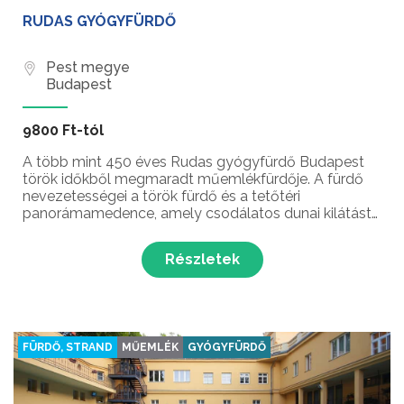
RUDAS GYÓGYFÜRDŐ
Pest megye
Budapest
9800 Ft-tól
A több mint 450 éves Rudas gyógyfürdő Budapest
török időkből megmaradt műemlékfürdője. A fürdő
nevezetességei a török fürdő és a tetőtéri
panorámamedence, amely csodálatos dunai kilátást
biztosít a vendégek számára. A gyógyfürdő vize
kiválóan alkalmas a különféle ízületi betegségek
Részletek
gyógyítására.
FÜRDŐ, STRAND
MŰEMLÉK
GYÓGYFÜRDŐ