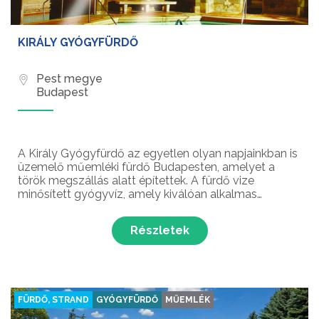
KIRÁLY GYÓGYFÜRDŐ
Pest megye
Budapest
A Király Gyógyfürdő az egyetlen olyan napjainkban is
üzemelő műemléki fürdő Budapesten, amelyet a
török megszállás alatt építettek. A fürdő vize
minősített gyógyvíz, amely kiválóan alkalmas
számos ízületi betegség kezelésére és a sérülések
utáni rehabilitációra.
Részletek
FÜRDŐ, STRAND
GYÓGYFÜRDŐ
MŰEMLÉK