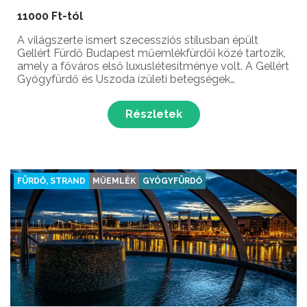
11000 Ft-tól
A világszerte ismert szecessziós stílusban épült
Gellért Fürdő Budapest műemlékfürdői közé tartozik,
amely a főváros első luxuslétesítménye volt. A Gellért
Gyógyfürdő és Uszoda ízületi betegségek
gyógyítására alkalmas „csodahatású gyógyvizét” már
a törökök is használták.
Részletek
FÜRDŐ, STRAND
MŰEMLÉK
GYÓGYFÜRDŐ