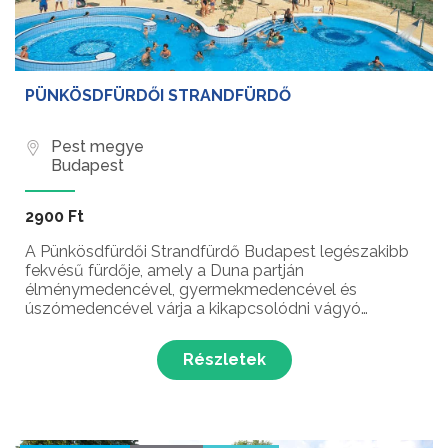
PÜNKÖSDFÜRDŐI STRANDFÜRDŐ
Pest megye
Budapest
2900 Ft
A Pünkösdfürdői Strandfürdő Budapest legészakibb
fekvésű fürdője, amely a Duna partján
élménymedencével, gyermekmedencével és
úszómedencével várja a kikapcsolódni vágyó
látogatókat.
Részletek