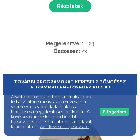
Részletek
Megjelenítve:
1 - 23
Összesen:
23
TOVÁBBI PROGRAMOKAT KERESEL? BÖNGÉSSZ
A TOVÁBBI LEHETŐSÉGEK KÖZÜL!
A weboldalon sütiket használunk a jobb
felhasználói élmény, az elemzések, a
személyre szabott tartalmak és a
hirdetések megjelenítése érdekében. A
Elfogadom
következő linkre kattintva bővebb
tájékoztatást találsz a sütik használatával
kapcsolatban:
Adatkezelési tájékoztató