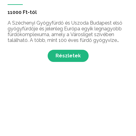
11000 Ft-tól
A Széchenyi Gyógyfürdő és Uszoda Budapest első
gyógyfürdője és jelenleg Európa egyik legnagyobb
fürdőkomplexuma, amely a Városliget szívében
található. A több, mint 100 éves fürdő gyógyvize
(amely Budapest második legmélyebb kútjából
érkezik) számos ízületi betegségre bizonyítottan
Részletek
gyógyító hatással rendelkezik.