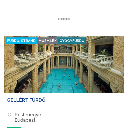
Hirdetés
FÜRDŐ, STRAND
MŰEMLÉK
GYÓGYFÜRDŐ
GELLÉRT FÜRDŐ
Pest megye
Budapest