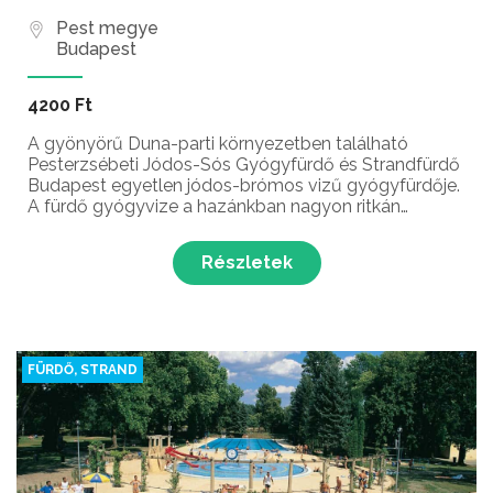
Pest megye
Budapest
4200 Ft
A gyönyörű Duna-parti környezetben található
Pesterzsébeti Jódos-Sós Gyógyfürdő és Strandfürdő
Budapest egyetlen jódos-brómos vizű gyógyfürdője.
A fürdő gyógyvize a hazánkban nagyon ritkán
előforduló jódos-sós gyógyvíz, amely kiválóan
alkalmas mozgásszervi és nőgyógyászati panaszok
Részletek
kezelésére.
FÜRDŐ, STRAND