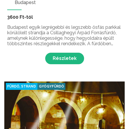
Budapest
3600 Ft-tól
Budapest egyik legrégebbi és legszebb ősfás parkkal
körülölelt strandja a Csillaghegyi Árpád Forrásfürdő,
amelynek különlegessége, hogy hegyoldalra épült
többszintes részlegekkel rendelkezik. A fürdőben
uszoda, wellness részleg, gyermekvilág, szaunavilág
és csúszdák várják a látogatókat egész évben.
Részletek
FÜRDŐ, STRAND
GYÓGYFÜRDŐ