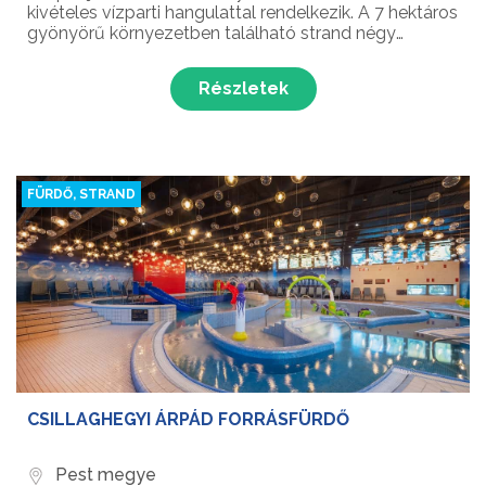
kivételes vízparti hangulattal rendelkezik. A 7 hektáros
gyönyörű környezetben található strand négy
medencével, három csúszdával és egy faházas
szaunával egész évben várja a látogatókat.
Részletek
FÜRDŐ, STRAND
CSILLAGHEGYI ÁRPÁD FORRÁSFÜRDŐ
Pest megye