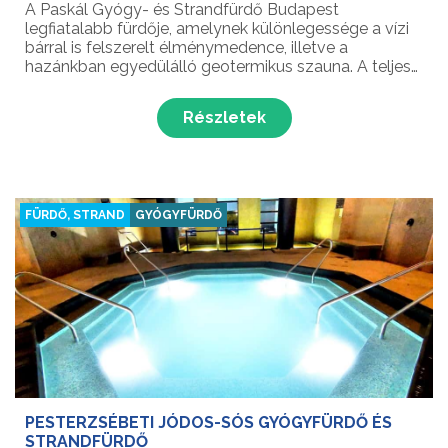
A Paskál Gyógy- és Strandfürdő Budapest
legfiatalabb fürdője, amelynek különlegessége a vízi
bárral is felszerelt élménymedence, illetve a
hazánkban egyedülálló geotermikus szauna. A teljes
kikapcsolódásról a fedett és nyitott medencék, illetve
a szaunavilág gondoskodnak.
Részletek
FÜRDŐ, STRAND
GYÓGYFÜRDŐ
PESTERZSÉBETI JÓDOS-SÓS GYÓGYFÜRDŐ ÉS
STRANDFÜRDŐ