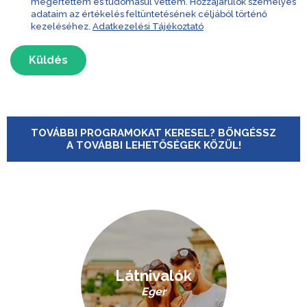
megértettem és tudomásul vettem. Hozzájárulok személyes
adataim az értékelés feltüntetésének céljából történő
kezeléséhez.
Adatkezelési Tájékoztató
Küldés
TOVÁBBI PROGRAMOKAT KERESEL? BÖNGÉSSZ
A TOVÁBBI LEHETŐSÉGEK KÖZÜL!
Látnivalók
Eger