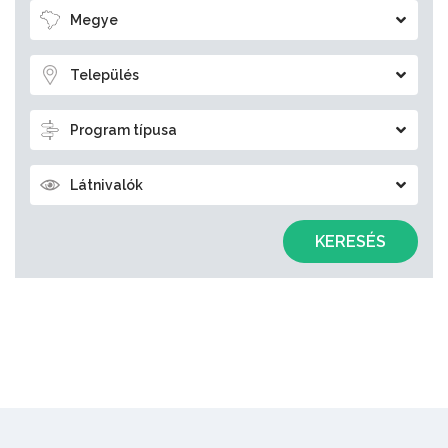
Megye
Település
Program típusa
Látnivalók
KERESÉS