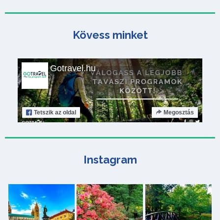
Kövess minket
Gotravel.hu
Tetszik
az oldal
Megosztás
Instagram