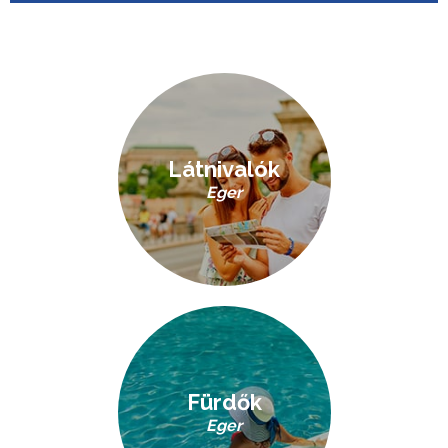
Látnivalók
Eger
Fürdők
Eger