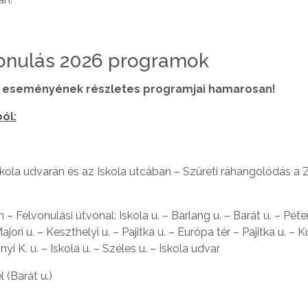
vonulás 2026 programok
s eseményének részletes programjai hamarosan!
ól:
kola udvarán és az Iskola utcában – Szüreti ráhangolódás a 
 Felvonulási útvonal: Iskola u. – Barlang u. – Barát u. – Péter
jori u. – Keszthelyi u. – Pajitka u. – Európa tér – Pajitka u. – K
nyi K. u. – Iskola u. – Széles u. – Iskola udvar
(Barát u.)