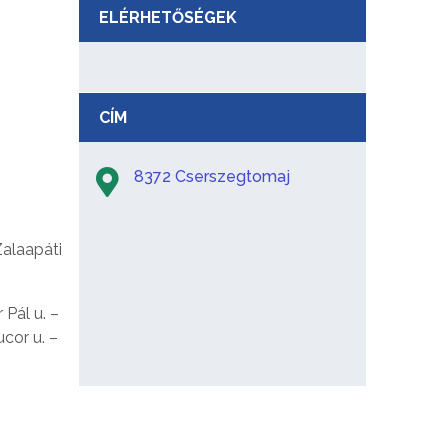
ELÉRHETŐSÉGEK
CÍM
8372 Cserszegtomaj
Zalaapáti
 Pál u. –
ucor u. –