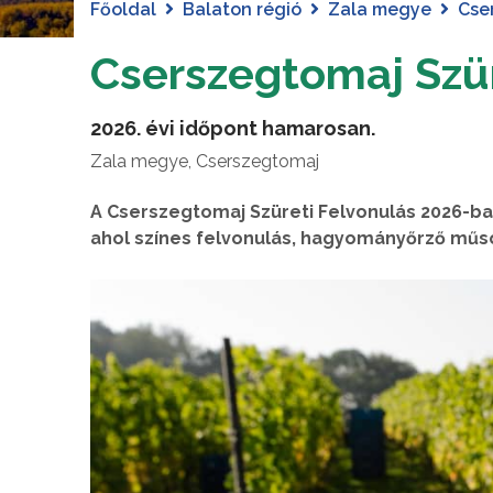
Főoldal
Balaton régió
Zala megye
Cse
Cserszegtomaj Szür
2026. évi időpont hamarosan.
Zala megye, Cserszegtomaj
A Cserszegtomaj Szüreti Felvonulás 2026-b
ahol színes felvonulás, hagyományőrző műsor