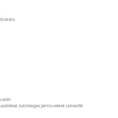
t
udvarára
dvarán
quadokkal, különleges járművekkel színesítik