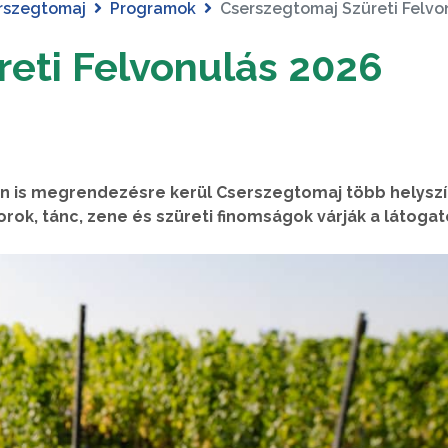
rszegtomaj
Programok
Cserszegtomaj Szüreti Felvo
eti Felvonulás 2026
an is megrendezésre kerül Cserszegtomaj több helyszí
ok, tánc, zene és szüreti finomságok várják a látogat