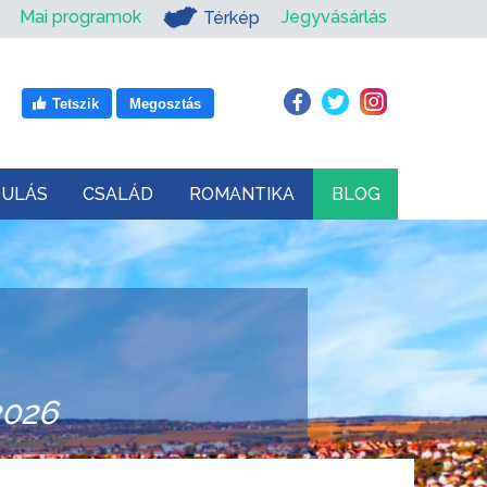
Mai programok
Jegyvásárlás
Térkép
Tetszik
Megosztás
DULÁS
CSALÁD
ROMANTIKA
BLOG
2026