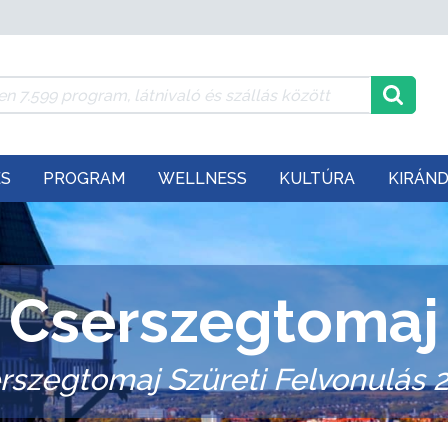
ÉS
PROGRAM
WELLNESS
KULTÚRA
KIRÁN
Cserszegtomaj
rszegtomaj Szüreti Felvonulás 