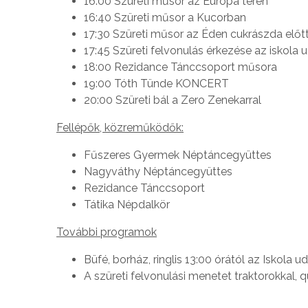
16:00 Szüreti műsor az Európa téren
16:40 Szüreti műsor a Kucorban
17:30 Szüreti műsor az Éden cukrászda előt
17:45 Szüreti felvonulás érkezése az iskola 
18:00 Rezidance Tánccsoport műsora
19:00 Tóth Tünde KONCERT
20:00 Szüreti bál a Zero Zenekarral
Fellépők, közreműködők:
Fűszeres Gyermek Néptáncegyüttes
Nagyváthy Néptáncegyüttes
Rezidance Tánccsoport
Tátika Népdalkör
További programok
Büfé, borház, ringlis 13:00 órától az Iskola u
A szüreti felvonulási menetet traktorokkal, 