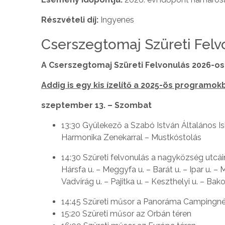
Részvételi díj:
Ingyenes
Cserszegtomaj Szüreti Fel
A Cserszegtomaj Szüreti Felvonulás 2026-o
Addig is egy kis ízelítő a 2025-ös programokb
szeptember 13. – Szombat
13:30 Gyülekező a Szabó István Általános Is
Harmonika Zenekarral – Mustkóstolás
14:30 Szüreti felvonulás a nagyközség utcáin –
Hársfa u. – Meggyfa u. – Barát u. – Ipar u. – Ma
Vadvirág u. – Pajitka u. – Keszthelyi u. – Bako
14:45 Szüreti műsor a Panoráma Campingnél 
15:20 Szüreti műsor az Orbán téren