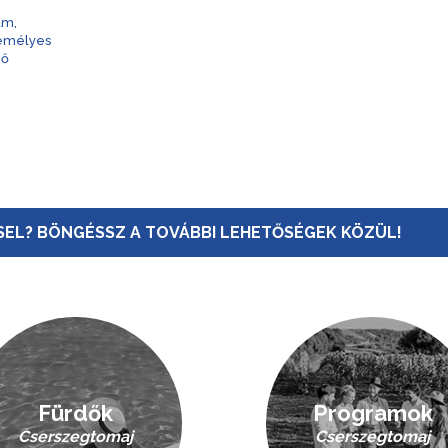
am,
zemélyes
nő
EL? BÖNGÉSSZ A TOVÁBBI LEHETŐSÉGEK KÖZÜL!
Fürdők
Programok
Cserszegtomaj
Cserszegtomaj