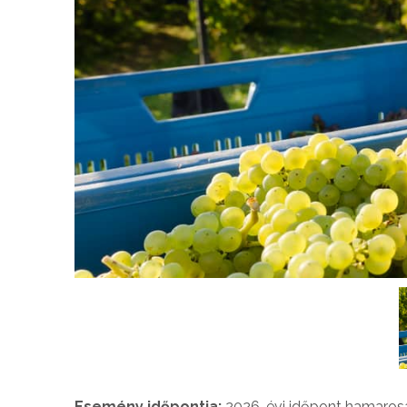
Esemény időpontja:
2026. évi időpont hamaros