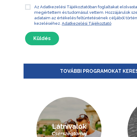
Az Adatkezelési Tájékoztatóban foglaltakat elolvast
megértettem és tudomásul vettem. Hozzájárulok s
adataim az értékelés feltüntetésének céljából törté
kezeléséhez.
Adatkezelési Tájékoztató
Küldés
TOVÁBBI PROGRAMOKAT KERES
Látnivalók
Cserszegtomaj