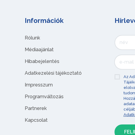
Információk
Hírlev
Rólunk
Médiaajánlat
Hibabejelentés
Adatkezelési tájékoztató
Az Ad
Tájék
Impresszum
elolv
tudom
Programváltozás
Hozzá
adata
Partnerek
céljá
Adatk
Kapcsolat