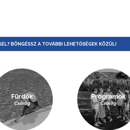
EL? BÖNGÉSSZ A TOVÁBBI LEHETŐSÉGEK KÖZÜL!
Fürdők
Programok
Csörög
Csörög