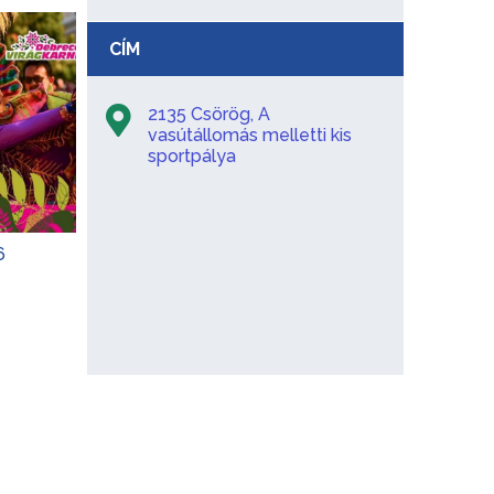
CÍM
2135 Csörög, A
vasútállomás melletti kis
sportpálya
6