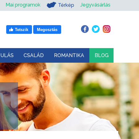
Mai programok
Jegyvásárlás
Térkép
Tetszik
Megosztás
DULÁS
CSALÁD
ROMANTIKA
BLOG