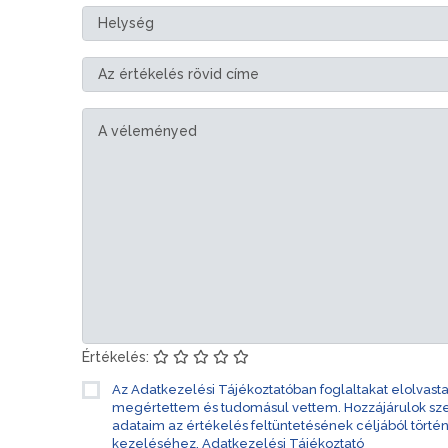
Értékelés:
Az Adatkezelési Tájékoztatóban foglaltakat elolvast
megértettem és tudomásul vettem. Hozzájárulok s
adataim az értékelés feltüntetésének céljából törté
kezeléséhez.
Adatkezelési Tájékoztató