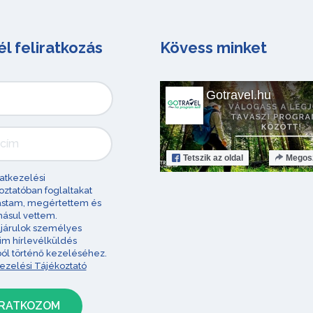
él feliratkozás
Kövess minket
Gotravel.hu
Tetszik
az oldal
Megos
atkezelési
oztatóban foglaltakat
astam, megértettem és
ásul vettem.
járulok személyes
im hírlevélküldés
ból történő kezeléséhez.
ezelési Tájékoztató