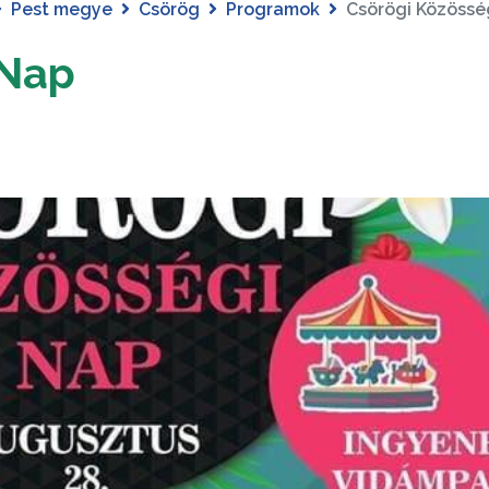
Pest megye
Csörög
Programok
Csörögi Közössé
 Nap