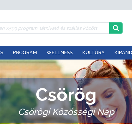
ÉS
PROGRAM
WELLNESS
KULTÚRA
KIRÁN
Csörög
Csörögi Közösségi Nap