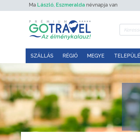
Ma
László, Eszmeralda
névnapja van
SZÁLLÁS
RÉGIÓ
MEGYE
TELEPÜL