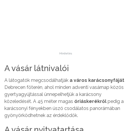
Hirdetés
A vásár látnivalói
A látogatók megcsodálhatják
a város karácsonyfáját
Debrecen főterén, ahol minden adventi vasárnap közös
gyertyagyújtással ünnepelhetjük a karácsony
közeledését. A 45 méter magas
óriáskerékről
pedig a
karácsonyi fényekben úszó csodálatos panorámában
gyönyörködhetnek az érdeklődők.
A vásár nyitvatartása