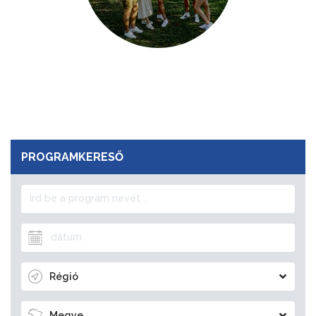
PROGRAMKERESŐ
Régió
Megye