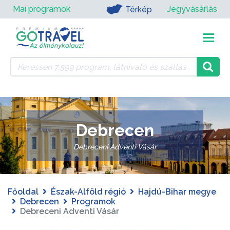
Mai programok
Jegyvásárlás
Térkép
Debrecen
Debreceni Adventi Vásár
Főoldal
Észak-Alföld régió
Hajdú-Bihar megye
Debrecen
Programok
Debreceni Adventi Vásár