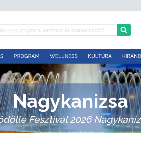
ÉS
PROGRAM
WELLNESS
KULTÚRA
KIRÁN
Nagykanizsa
ödölle Fesztivál 2026 Nagykaniz