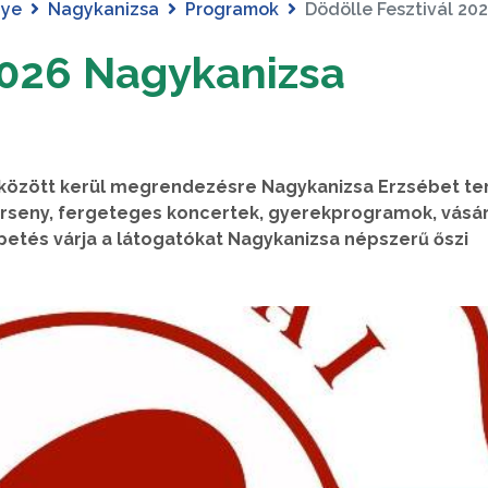
gye
Nagykanizsa
Programok
Dödölle Fesztivál 20
2026 Nagykanizsa
. között kerül megrendezésre Nagykanizsa Erzsébet te
verseny, fergeteges koncertek, gyerekprogramok, vásár
etés várja a látogatókat Nagykanizsa népszerű őszi