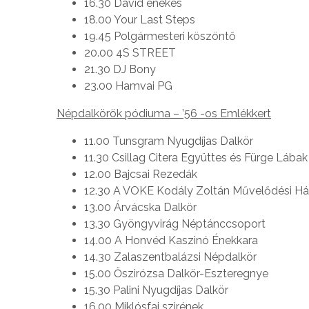
16.30 Dávid énekes
18.00 Your Last Steps
19.45 Polgármesteri köszöntő
20.00 4S STREET
21.30 DJ Bony
23.00 Hamvai PG
Népdalkörök pódiuma – ’56 -os Emlékkert
11.00 Tunsgram Nyugdíjas Dalkör
11.30 Csillag Citera Együttes és Fürge Láb
12.00 Bajcsai Rezedák
12.30 A VOKE Kodály Zoltán Művelődési 
13.00 Árvácska Dalkör
13.30 Gyöngyvirág Néptánccsoport
14.00 A Honvéd Kaszinó Énekkara
14.30 Zalaszentbalázsi Népdalkör
15.00 Őszirózsa Dalkör-Eszteregnye
15.30 Palini Nyugdíjas Dalkör
16.00 Miklósfai szirének