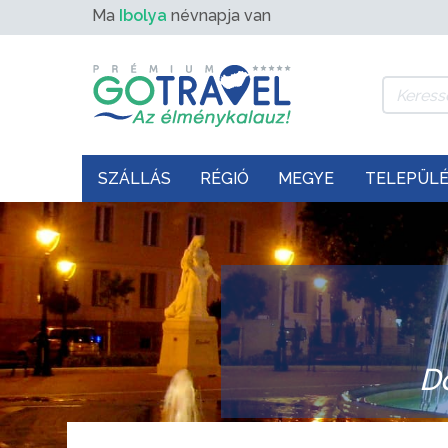
Ma
Ibolya
névnapja van
SZÁLLÁS
RÉGIÓ
MEGYE
TELEPÜL
D