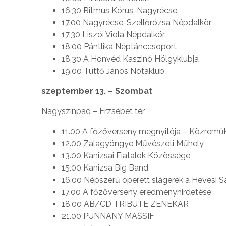
16.30 Ritmus Kórus-Nagyrécse
17.00 Nagyrécse-Szellőrózsa Népdalkör
17.30 Liszói Viola Népdalkör
18.00 Pántlika Néptánccsoport
18.30 A Honvéd Kaszinó Hölgyklubja
19.00 Tüttő János Nótaklub
szeptember 13. – Szombat
Nagyszínpad – Erzsébet tér
11.00 A főzőverseny megnyitója – Közremű
12.00 Zalagyöngye Művészeti Műhely
13.00 Kanizsai Fiatalok Közössége
15.00 Kanizsa Big Band
16.00 Népszerű operett slágerek a Hevesi 
17.00 A főzőverseny eredményhirdetése
18.00 AB/CD TRIBUTE ZENEKAR
21.00 PUNNANY MASSIF