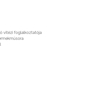
vitézi foglalkoztatója
yermekműsora
l