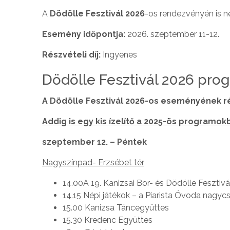
A
Dödölle Fesztivál 2026
-os rendezvényén is n
Esemény időpontja:
2026. szeptember 11-12.
Részvételi díj:
Ingyenes
Dödölle Fesztivál 2026 pro
A Dödölle Fesztivál 2026-os eseményének r
Addig is egy kis ízelítő a 2025-ös programokb
szeptember 12. – Péntek
Nagyszínpad- Erzsébet tér
14.00A 19. Kanizsai Bor- és Dödölle Fesztiv
14.15 Népi játékok – a Piarista Óvoda nag
15.00 Kanizsa Táncegyüttes
15.30 Kredenc Együttes