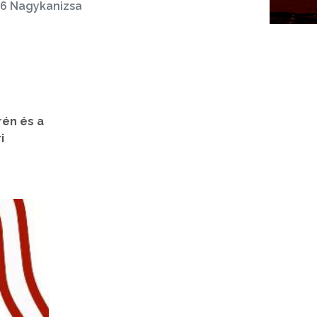
26 Nagykanizsa
rén és a
i