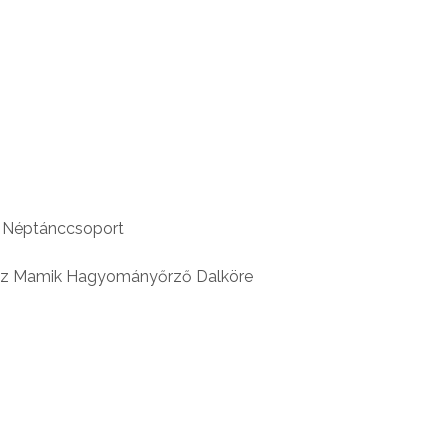
ak Néptánccsoport
Ház Mamik Hagyományőrző Dalköre