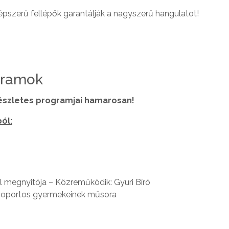
épszerű fellépők garantálják a nagyszerű hangulatot!
gramok
észletes programjai hamarosan!
ól:
ál megnyitója – Közreműködik: Gyuri Bíró
ycsoportos gyermekeinek műsora