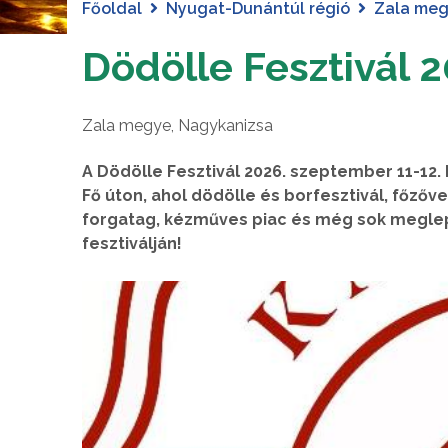
Főoldal
Nyugat-Dunántúl régió
Zala me
Dödölle Fesztivál 
Zala megye, Nagykanizsa
A Dödölle Fesztivál 2026. szeptember 11-12
Fő úton, ahol dödölle és borfesztivál, főző
forgatag, kézműves piac és még sok meglep
fesztiválján!