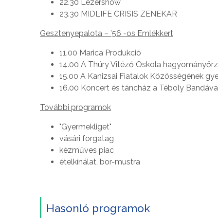
22.30 Lézershow
23.30 MIDLIFE CRISIS ZENEKAR
Gesztenyepalota – ’56 -os Emlékkert
11.00 Marica Produkció
14.00 A Thúry Vitéző Oskola hagyományőrző 
15.00 A Kanizsai Fiatalok Közösségének g
16.00 Koncert és táncház a Téboly Bandáva
További programok
"Gyermekliget"
vásári forgatag
kézműves piac
ételkínálat, bor-mustra
Hasonló programok