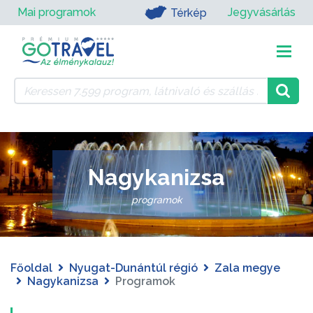
Mai programok
Jegyvásárlás
Térkép
Nagykanizsa
programok
Főoldal
Nyugat-Dunántúl régió
Zala megye
Nagykanizsa
Programok