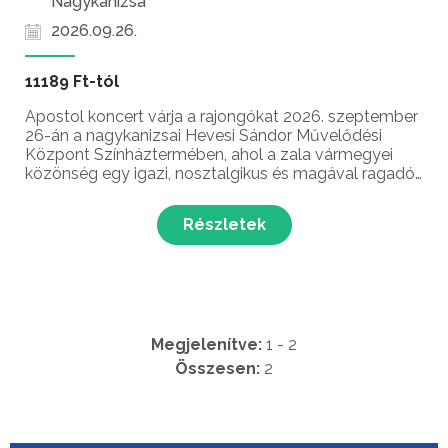
Nagykanizsa
2026.09.26.
11189 Ft-tól
Apostol koncert várja a rajongókat 2026. szeptember
26-án a nagykanizsai Hevesi Sándor Művelődési
Központ Színháztermében, ahol a zala vármegyei
közönség egy igazi, nosztalgikus és magával ragadó
ünnepi dupla előadás részese lehet. A hazai
könnyűzenei élet egyik legmeghatározóbb, több mint
Részletek
öt évtize...
Megjelenítve:
1 - 2
Összesen:
2