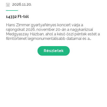
2026.11.20.
14332 Ft-tól
Hans Zimmer gyertyafényes koncert várja a
rajongókat 2026. november 20-án a nagykanizsai
Medgyaszay Házban, ahol a késő őszi péntek estét a
filmtörténet legmonumentálisabb dallamai és a
pislákoló fények varázsa öltözteti lenyűgöző
köntösbe. A hollywoodi szuperprodukciók ünnepelt
Részletek
mesterének fülbemász...