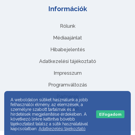
Információk
Rólunk
Médiaajánlat
Hibabejelentés
Adatkezelési tájékoztató
Impresszum
Programváltozás
Partnerek
A weboldalon sütiket használunk a jobb
felhasználói élmény, az elemzések, a
Kapcsolat
személyre szabott tartalmak és a
hirdetések megjelenítése érdekében. A
Elfogadom
következő linkre kattintva bővebb
tájékoztatást találsz a sütik használatával
kapcsolatban:
Adatkezelési tájékoztató