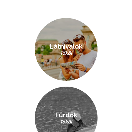
Látnivalók
Tököl
Fürdők
Tököl