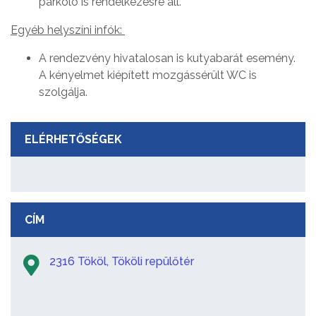
parkoló is rendelkezésre áll.
Egyéb helyszíni infók:
A rendezvény hivatalosan is kutyabarát esemény.
A kényelmet kiépített mozgássérült WC is
szolgálja.
ELÉRHETŐSÉGEK
CÍM
2316 Tököl, Tököli repülőtér