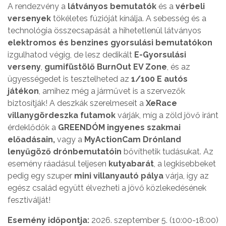
A rendezvény a
látványos bemutatók
és a
vérbeli
versenyek
tökéletes fúzióját kínálja. A sebesség és a
technológia összecsapását a hihetetlenül látványos
elektromos és benzines gyorsulási bemutatókon
izgulhatod végig, de lesz dedikált
E-Gyorsulási
verseny
,
gumifüstölő BurnOut EV Zone
, és az
ügyességedet is tesztelheted az
1/100 E autós
játékon
, amihez még a járművet is a szervezők
biztosítják! A deszkák szerelmeseit a
XeRace
villanygördeszka futamok
várják, míg a zöld jövő iránt
érdeklődők a
GREENDÓM ingyenes szakmai
előadásain,
vagy a
MyActionCam Drónland
lenyűgöző drónbemutatóin
bővíthetik tudásukat. Az
esemény ráadásul teljesen
kutyabarát
, a legkisebbeket
pedig egy szuper
mini villanyautó pálya
várja, így az
egész család együtt élvezheti a jövő közlekedésének
fesztiválját!
Esemény időpontja:
2026. szeptember 5. (10:00-18:00)