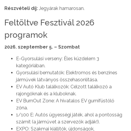
Részvételi díj:
Jegyárak hamarosan.
Feltöltve Fesztivál 2026
programok
2026. szeptember 5. – Szombat
E-Gyorsulási verseny: Éles küzdelem 3
kategóriában.
Gyorsulási bemutatók: Elektromos és benzines
járművek látványos összehasonlítása.
EV Autó Klub találkozók: Célzott találkozó a
rajongóknak és a kluboknak.
EV BurnOut Zone: A hivatalos EV gumifüstölő
zóna.
1/100 E: Autós ügyességi játék, ahol a pontosság
számít (a járművet a szervezők adják!).
EXPO: Szakmai kiállítók, újdonságok,