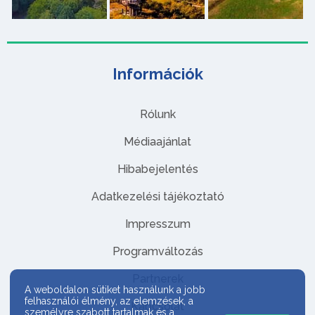
Információk
Rólunk
Médiaajánlat
Hibabejelentés
Adatkezelési tájékoztató
Impresszum
Programváltozás
Partnerek
A weboldalon sütiket használunk a jobb
felhasználói élmény, az elemzések, a
Kapcsolat
személyre szabott tartalmak és a