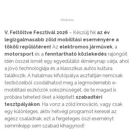
Hirdetés
V. Feltöltve Fesztivál 2026
– Készülj fel
az év
legizgalmasabb zöld mobilitási eseményére a
tököli repülőtéren!
Az
elektromos járművek
, a
motorsport
és a
fenntartható közlekedés
rajongóit
idén ősszel ismét egy egyedülálló élménynap várja, ahol
a jövő technológiája és a klasszikus autós kultúra
találkozik. A hatalmas kifutópálya aszfaltján nemcsak
testközelből csodálhatod meg a legmodernebb e-
mobilitási eszközök sokszínűségét, de te magad is
próbára teheted őket a kiépített
szabadtéri
tesztpályákon
. Ha vonz a zöld innováció, vagy csak
egy különleges, aktív hétvégi programot keresel az
egész családnak, ezt a fergeteges őszi eseményt
semmiképp sem szabad kihagynod!