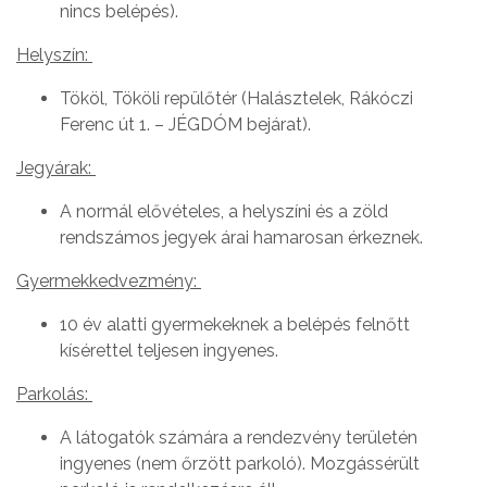
nincs belépés).
Helyszín:
Tököl, Tököli repülőtér (Halásztelek, Rákóczi
Ferenc út 1. – JÉGDÓM bejárat).
Jegyárak:
A normál elővételes, a helyszíni és a zöld
rendszámos jegyek árai hamarosan érkeznek.
Gyermekkedvezmény:
10 év alatti gyermekeknek a belépés felnőtt
kísérettel teljesen ingyenes.
Parkolás:
A látogatók számára a rendezvény területén
ingyenes (nem őrzött parkoló). Mozgássérült