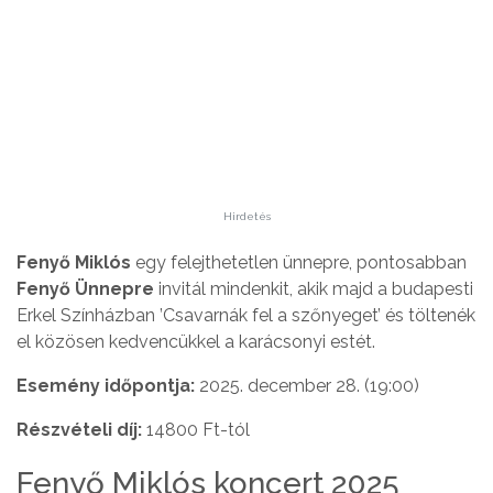
Hirdetés
Fenyő Miklós
egy felejthetetlen ünnepre, pontosabban
Fenyő Ünnepre
invitál mindenkit, akik majd a budapesti
Erkel Színházban ’Csavarnák fel a szőnyeget’ és töltenék
el közösen kedvencükkel a karácsonyi estét.
Esemény időpontja:
2025. december 28. (19:00)
Részvételi díj:
14800 Ft-tól
Fenyő Miklós koncert 2025