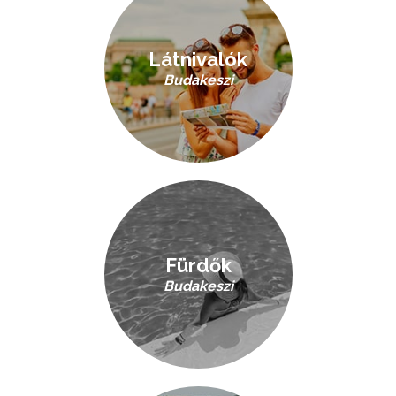
Látnivalók
Budakeszi
Fürdők
Budakeszi