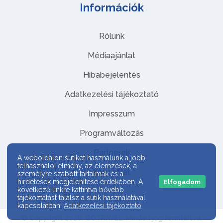
Információk
Rólunk
Médiaajánlat
Hibabejelentés
Adatkezelési tájékoztató
Impresszum
Programváltozás
Partnerek
A weboldalon sütiket használunk a jobb
felhasználói élmény, az elemzések, a
Kapcsolat
személyre szabott tartalmak és a
hirdetések megjelenítése érdekében. A
Elfogadom
következő linkre kattintva bővebb
tájékoztatást találsz a sütik használatával
kapcsolatban:
Adatkezelési tájékoztató
© Copyright 2026. GOTRAVEL. Minden jog fenntartva.