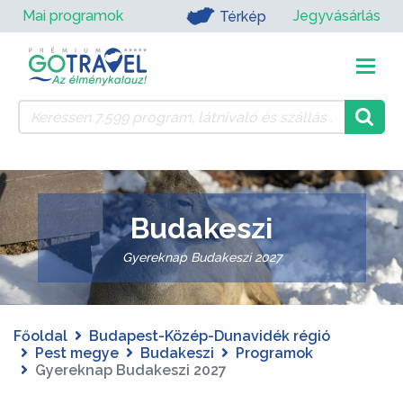
Mai programok
Jegyvásárlás
Térkép
Budakeszi
Gyereknap Budakeszi 2027
Főoldal
Budapest-Közép-Dunavidék régió
Pest megye
Budakeszi
Programok
Gyereknap Budakeszi 2027