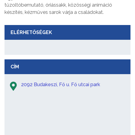
tűzoltóbemutató, óriássakk, közösségi animáció
készítés, kézműves sarok várja a családokat.
ELÉRHETŐSÉGEK
CÍM
2092 Budakeszi, Fő u. Fő utcai park