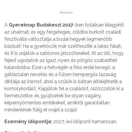
Hirdetés
A
Gyereknap Budakeszi 2027
-ben totálisan kilegyinti
az unalmat, és egy fergeteges, zöldbe burkolt családi
fesztivállá változtatja a budai hegyek legmenőbb
bázisát! Ha a gyerkőcök már szétfeszítik a lakás falait,
és ti is unjátok a sablonos játszótereket, itt az idő, hogy
fejest ugorjatok az igazi, nyers és pörgős szabadtéri
kalandokba. Ezen a hétvégén a friss erdei levegő, a
gátlástalan nevetés és a fűben hempergős lazaság
diktálja az iramot, ahol a szülők is bátran elfelejthetik a
komolykodást. Kapjátok fel a családot, rázózzatok ki a
természetbe, és gyűjtsetek be olyan vagány,
képernyőmentes emlékeket, amiktől garantáltan
mindenkinek fülig ér majd a szája!
Esemény időpontja:
2027. évi időpont hamarosan.