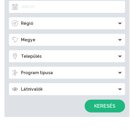
Régió
Megye
Település
Program típusa
Látnivalók
KERESÉS