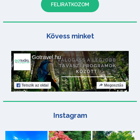
Kövess minket
Gotravel.hu
Tetszik
az oldal
Megosztás
Instagram