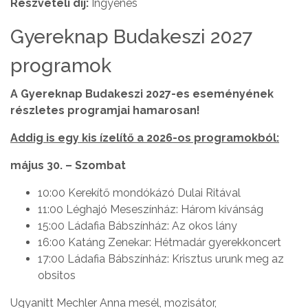
Részvételi díj:
Ingyenes
Gyereknap Budakeszi 2027
programok
A Gyereknap Budakeszi 2027-es eseményének
részletes programjai hamarosan!
Addig is egy kis ízelítő a 2026-os programokból:
május 30. – Szombat
10:00 Kerekítő mondókázó Dulai Ritával
11:00 Léghajó Meseszínház: Három kívánság
15:00 Ládafia Bábszínház: Az okos lány
16:00 Katáng Zenekar: Hétmadár gyerekkoncert
17:00 Ládafia Bábszínház: Krisztus urunk meg az
obsitos
Ugyanitt Mechler Anna mesél, mozisátor,