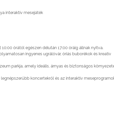
ya interaktív mesejáték
 10:00 órától egészen délután 17:00 óráig állnak nyitva.
folyamatosan ingyenes ugrálóvár, óriás buborékok és kreatív
zeum parkja, amely ideális, árnyas és biztonságos környezete
a legnépszerűbb koncertekről és az interaktív meseprogramok