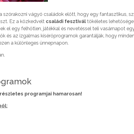
a szórakozni vágyó családok előtt, hogy egy fantasztikus, sz
szt. Ez a közkedvelt
családi fesztivál
tökéletes lehetőséget
k el egy felhőtlen, játékkal és nevetéssel teli vasárnapot eg
pők és az izgalmas kísérőprogramok garantálják, hogy minde
ezen a különleges ünnepnapon.
an.
ogramok
részletes programjai hamarosan!
ból: