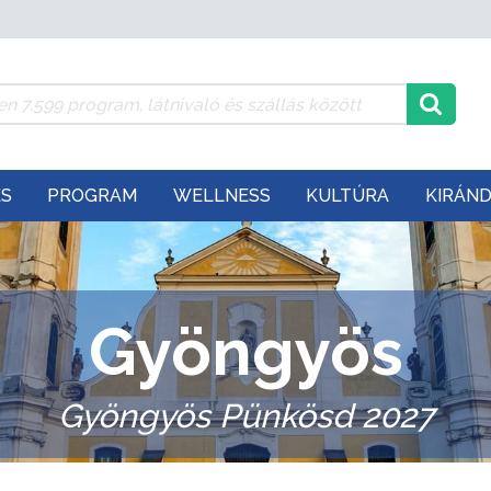
ÉS
PROGRAM
WELLNESS
KULTÚRA
KIRÁN
Gyöngyös
Gyöngyös Pünkösd 2027