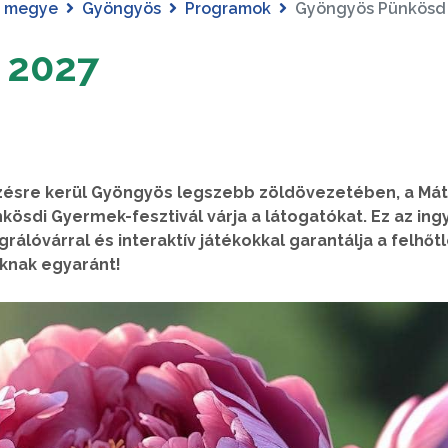
s megye
Gyöngyös
Programok
Gyöngyös Pünkösd
 2027
ésre kerül Gyöngyös legszebb zöldövezetében, a Mát
ösdi Gyermek-fesztivál várja a látogatókat. Ez az in
álóvárral és interaktív játékokkal garantálja a felhőt
oknak egyaránt!