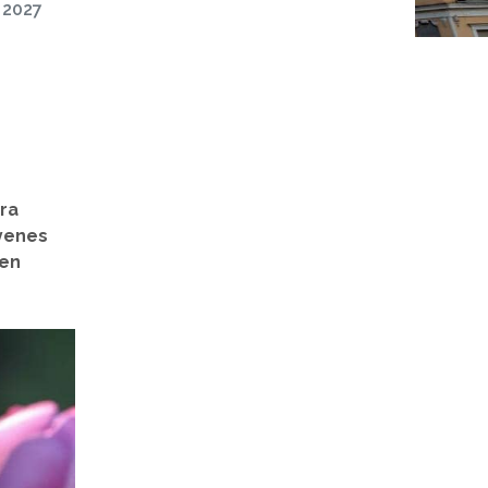
 2027
ra
gyenes
len