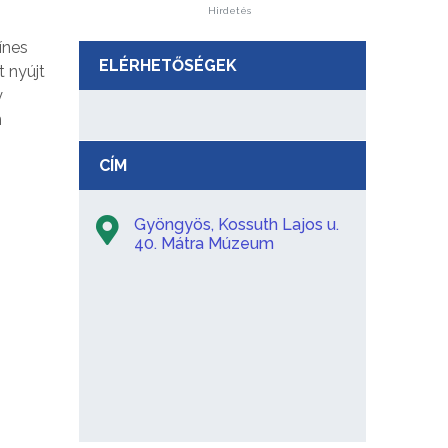
Hirdetés
ínes
ELÉRHETŐSÉGEK
 nyújt
y
n
CÍM
Gyöngyös, Kossuth Lajos u.
40. Mátra Múzeum