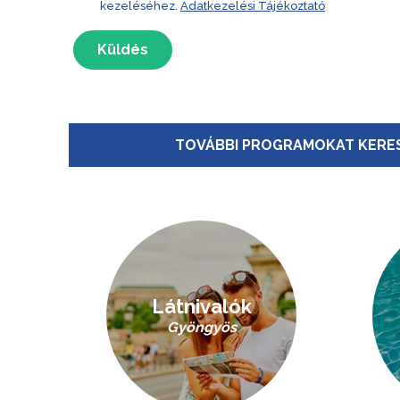
kezeléséhez.
Adatkezelési Tájékoztató
Küldés
TOVÁBBI PROGRAMOKAT KERES
Látnivalók
Gyöngyös