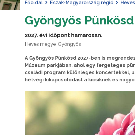
Főoldal
Észak-Magyarország régió
Heve
Gyöngyös Pünkösd
2027. évi időpont hamarosan.
Heves megye, Gyöngyös
A Gyöngyös Pünkösd 2027-ben is megrendez
Múzeum parkjában, ahol egy fergeteges pünk
családi program különleges koncertekkel, ugr
hétvégi kikapcsolódást a kicsiknek és nagy