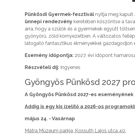
Pünkösdi Gyermek-fesztivál
nyitja meg kapuit 
ünnepi rendezvény
keretében köszöntse a tava
arra, hogy a szülők és a gyermekek együtt töltsene
gyönyörű, zöld környezetben. A változatos fellé
látogató fantasztikus élményekkel gazdagodjon 
Esemény időpontja:
2027. évi időpont hamaros
Részvételi díj:
Ingyenes
Gyöngyös Pünkösd 2027 pr
A Gyöngyös Pünkösd 2027-es eseményének 
Addig is egy kis ízelítő a 2026-os programok
május 24. - Vasárnap
Mátra Múzeum parkja, Kossuth Lajos utca 40.