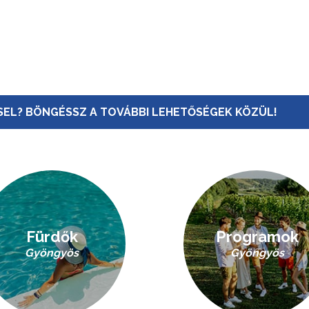
EL? BÖNGÉSSZ A TOVÁBBI LEHETŐSÉGEK KÖZÜL!
Fürdők
Programok
Gyöngyös
Gyöngyös