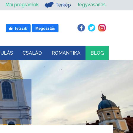
Mai programok
Jegyvásárlás
Térkép
Tetszik
Megosztás
DULÁS
CSALÁD
ROMANTIKA
BLOG