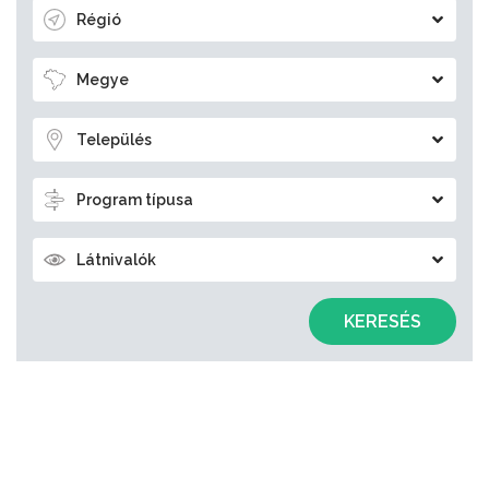
Régió
Megye
Település
Program típusa
Látnivalók
KERESÉS