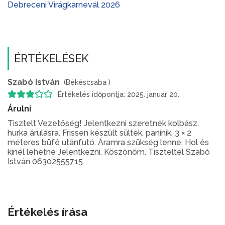
Debreceni Virágkarnevál 2026
ÉRTÉKELÉSEK
Szabó István
(Békéscsaba )
Értékelés időpontja: 2025. január 20.
Árulni
Tisztelt Vezetőség! Jelentkezni szeretnék kolbász,
hurka árulásra. Frissen készült sültek, paninik. 3 × 2
méteres büfé utánfutó. Áramra szükség lenne. Hol és
kinél lehetne Jelentkezni. Köszönöm. Tiszteltel Szabó
István 06302555715
Értékelés írása