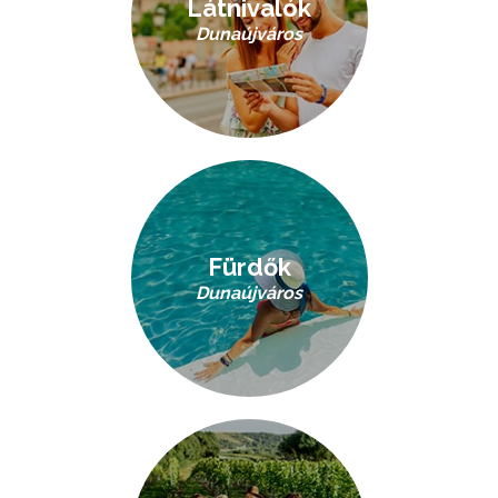
Látnivalók
Dunaújváros
Fürdők
Dunaújváros