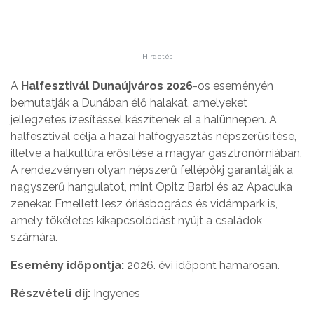
Hirdetés
A
Halfesztivál Dunaújváros 2026
-os eseményén
bemutatják a Dunában élő halakat, amelyeket
jellegzetes ízesítéssel készítenek el a halünnepen. A
halfesztivál célja a hazai halfogyasztás népszerűsítése,
illetve a halkultúra erősítése a magyar gasztronómiában.
A rendezvényen olyan népszerű fellépőkj garantálják a
nagyszerű hangulatot, mint Opitz Barbi és az Apacuka
zenekar. Emellett lesz óriásbogrács és vidámpark is,
amely tökéletes kikapcsolódást nyújt a családok
számára.
Esemény időpontja:
2026. évi időpont hamarosan.
Részvételi díj:
Ingyenes