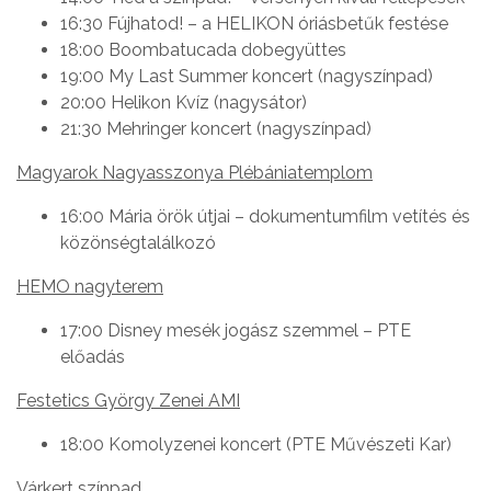
16:30 Fújhatod! – a HELIKON óriásbetűk festése
18:00 Boombatucada dobegyüttes
19:00 My Last Summer koncert (nagyszínpad)
20:00 Helikon Kvíz (nagysátor)
21:30 Mehringer koncert (nagyszínpad)
Magyarok Nagyasszonya Plébániatemplom
16:00 Mária örök útjai – dokumentumfilm vetítés és
közönségtalálkozó
HEMO nagyterem
17:00 Disney mesék jogász szemmel – PTE
előadás
Festetics György Zenei AMI
18:00 Komolyzenei koncert (PTE Művészeti Kar)
Várkert színpad