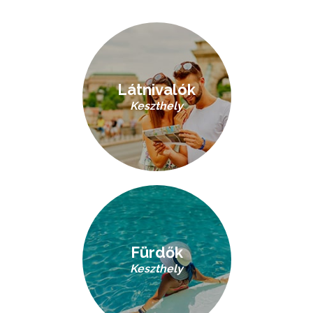
Látnivalók
Keszthely
Fürdők
Keszthely