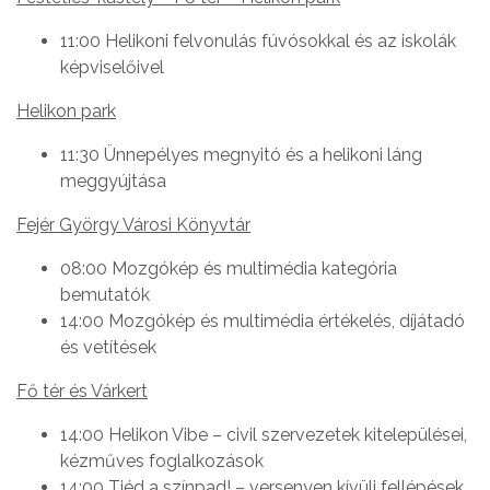
11:00 Helikoni felvonulás fúvósokkal és az iskolák
képviselőivel
Helikon park
11:30 Ünnepélyes megnyitó és a helikoni láng
meggyújtása
Fejér György Városi Könyvtár
08:00 Mozgókép és multimédia kategória
bemutatók
14:00 Mozgókép és multimédia értékelés, díjátadó
és vetítések
Fő tér és Várkert
14:00 Helikon Vibe – civil szervezetek kitelepülései,
kézműves foglalkozások
14:00 Tiéd a színpad! – versenyen kívüli fellépések