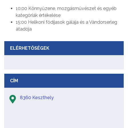
10:00 Könnyűzene, mozgásművészet és egyéb
kategóriák értékelése
15:00 Helikoni fődíjasok gálája és a Vándorserleg
átadója
ELÉRHETŐSÉGEK
CÍM
8360 Keszthely