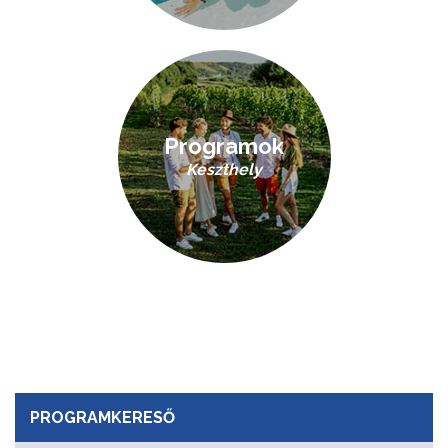
Programok
Keszthely
PROGRAMKERESŐ