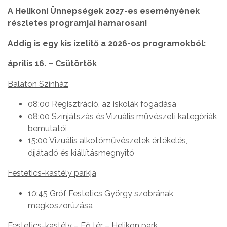
A Helikoni Ünnepségek 2027-es eseményének
részletes programjai hamarosan!
Addig is egy kis ízelítő a 2026-os programokból:
április 16. – Csütörtök
Balaton Színház
08:00 Regisztráció, az iskolák fogadása
08:00 Színjátszás és Vizuális művészeti kategóriák
bemutatói
15:00 Vizuális alkotóművészetek értékelés,
díjátadó és kiállításmegnyitó
Festetics-kastély parkja
10:45 Gróf Festetics György szobrának
megkoszorúzása
Festetics-kastély – Fő tér – Helikon park