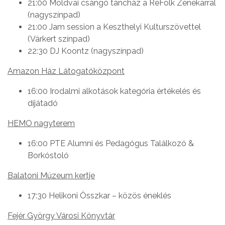
21:00 Moldvai csángó táncház a ReFolk Zenekarral
(nagyszínpad)
21:00 Jam session a Keszthelyi Kulturszövettel
(Várkert színpad)
22:30 DJ Koontz (nagyszínpad)
Amazon Ház Látogatóközpont
16:00 Irodalmi alkotások kategória értékelés és
díjátadó
HEMO nagyterem
16:00 PTE Alumni és Pedagógus Találkozó &
Borkóstoló
Balatoni Múzeum kertje
17:30 Helikoni Összkar – közös éneklés
Fejér György Városi Könyvtár