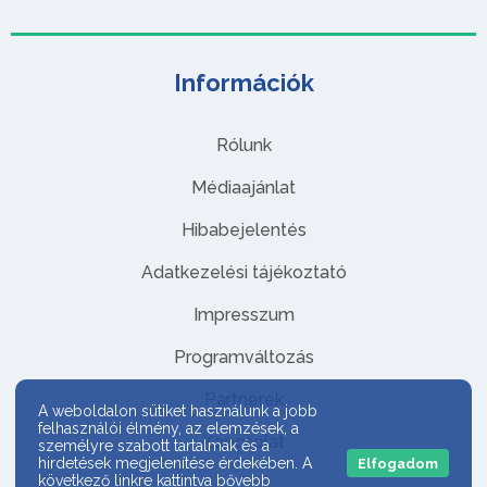
Információk
Rólunk
Médiaajánlat
Hibabejelentés
Adatkezelési tájékoztató
Impresszum
Programváltozás
Partnerek
A weboldalon sütiket használunk a jobb
felhasználói élmény, az elemzések, a
Kapcsolat
személyre szabott tartalmak és a
hirdetések megjelenítése érdekében. A
Elfogadom
következő linkre kattintva bővebb