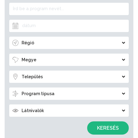
Régió
Megye
Település
Program típusa
Látnivalók
KERESÉS