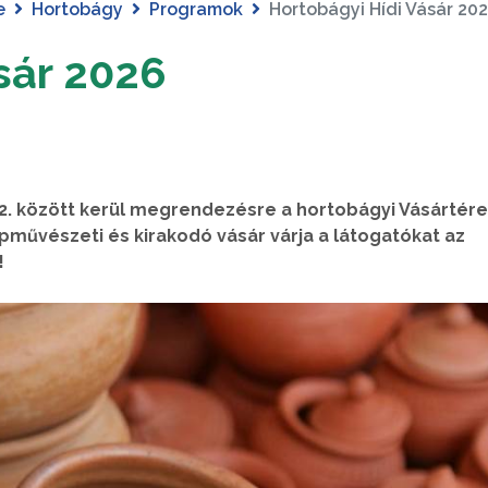
e
Hortobágy
Programok
Hortobágyi Hídi Vásár 20
sár 2026
22. között kerül megrendezésre a hortobágyi Vásártére
űvészeti és kirakodó vásár várja a látogatókat az
!