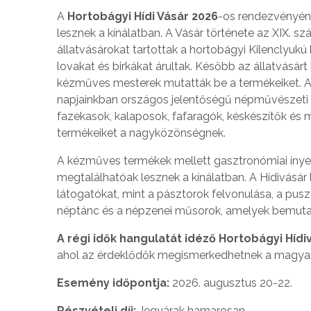
A
Hortobágyi Hídi Vásár 2026
-os rendezvényén 
lesznek a kínálatban. A Vásár története az XIX. sz
állatvásárokat tartottak a hortobágyi Kilenclyukú
lovakat és birkákat árultak. Később az állatvásárt 
kézműves mesterek mutatták be a termékeiket. A 
napjainkban országos jelentőségű népművészeti 
fazekasok, kalaposok, fafaragók, késkészítők és
termékeiket a nagyközönségnek.
A kézműves termékek mellett gasztronómiai ínye
megtalálhatóak lesznek a kínálatban. A Hídivásár
látogatókat, mint a pásztorok felvonulása, a puszta
néptánc és a népzenei műsorok, amelyek bemutatjá
A régi idők hangulatát idéző Hortobágyi Hí
ahol az érdeklődők megismerkedhetnek a magyar
Esemény időpontja:
2026. augusztus 20-22.
Részvételi díj:
Jegyárak hamarosan.