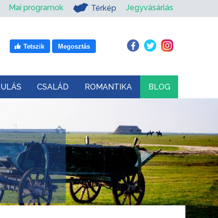
Mai programok
Jegyvásárlás
Térkép
Tetszik
Megosztás
DULÁS
CSALÁD
ROMANTIKA
BLOG