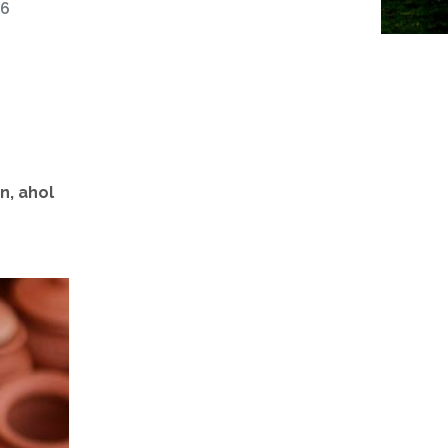
26
n, ahol