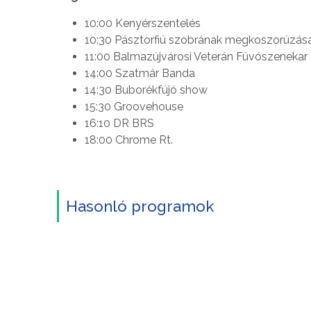
10:00 Kenyérszentelés
10:30 Pásztorfiú szobrának megkoszorúzás
11:00 Balmazújvárosi Veterán Fúvószeneka
14:00 Szatmár Banda
14:30 Buborékfújó show
15:30 Groovehouse
16:10 DR BRS
18:00 Chrome Rt.
Hasonló programok