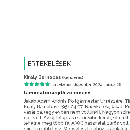
ÉRTÉKELÉSEK
Király Barnabás
(Kenderes)
Értékelés időpontja: 2024. június 28.
támogatói segítő vélemény
Jakab Ádám András Po lgármester Úr részére. Tisz
Király Barnabás (1951.04.07, Nagykereki, Jakab P
vásár ba. (egy évben nem voltunk!). Nagyon szi
gáz volt. Az új felújjítás mennyíibe került, sike
lehetne még több fa. A WC használat zűrös volt
minden jobb lesz. Megválasztásához gratulálok tis