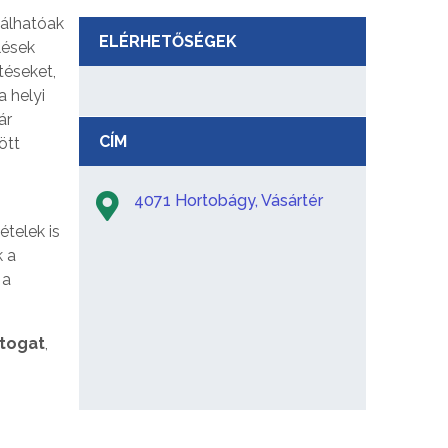
lálhatóak
ELÉRHETŐSÉGEK
lések
téseket,
a helyi
ár
CÍM
ött
4071 Hortobágy, Vásártér
telek is
k a
 a
rtogat
,