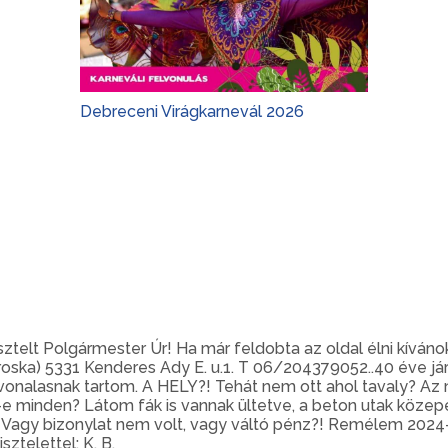
Debreceni Virágkarnevál 2026
telt Polgármester Úr! Ha már feldobta az oldal élni kívánok
iroska) 5331 Kenderes Ady E. u.1. T 06/204379052..40 éve já
nvonalasnak tartom. A HELY?! Tehát nem ott ahol tavaly? Az
rült-e minden? Látom fák is vannak ültetve, a beton utak köze
. Vagy bizonylat nem volt, vagy váltó pénz?! Remélem 202
ztelettel: K, B.