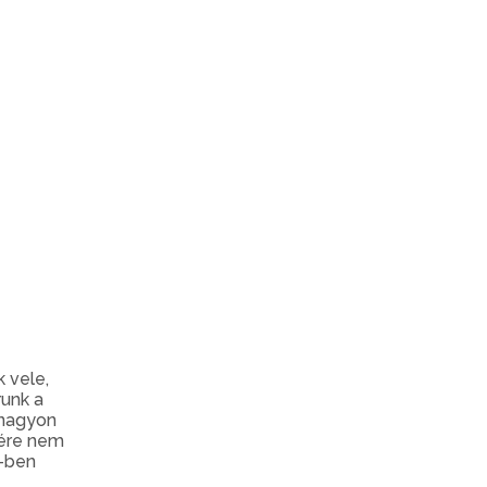
 vele,
runk a
 nagyon
pére nem
4-ben