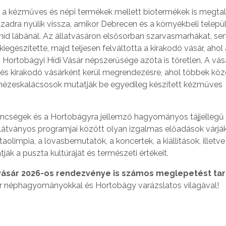
a kézműves és népi termékek mellett biotermékek is megta
ázadra nyúlik vissza, amikor Debrecen és a környékbeli telepü
 híd lábánál. Az állatvásáron elsősorban szarvasmarhákat, ser
kiegészítette, majd teljesen felváltotta a kirakodó vásár, ahol 
Hortobágyi Hídi Vásár népszerűsége azóta is töretlen. A vás
és kirakodó vásárként kerül megrendezésre, ahol többek köz
 mézeskalácsosok mutatják be egyedileg készített kézműves
ncségek és a Hortobágyra jellemző hagyományos tájjellegű é
 látványos programjai között olyan izgalmas előadások várjá
olimpia, a lovasbemutatók, a koncertek, a kiállítások, illetve
k a puszta kultúráját és természeti értékeit.
divásár 2026-os rendezvénye is számos meglepetést ta
 néphagyományokkal és Hortobágy varázslatos világával!