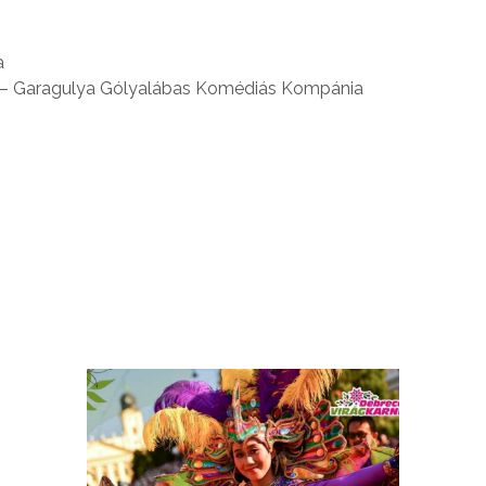
a
r – Garagulya Gólyalábas Komédiás Kompánia