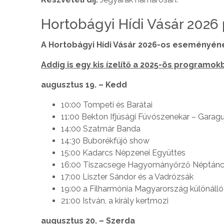
Hortobágyi Hídi Vásár 202
A Hortobágyi Hídi Vásár 2026-os eseményén
Addig is egy kis ízelítő a 2025-ös programokb
augusztus 19. – Kedd
10:00 Tompeti és Barátai
11:00 Bekton Ifjúsági Fúvószenekar – Gar
14:00 Szatmár Banda
14:30 Buborékfújó show
15:00 Kadarcs Népzenei Együttes
16:00 Tiszacsege Hagyományőrző Néptánc
17:00 Liszter Sándor és a Vadrózsák
19:00 a Filharmónia Magyarország különálló 
21:00 István, a király kertmozi
augusztus 20. – Szerda