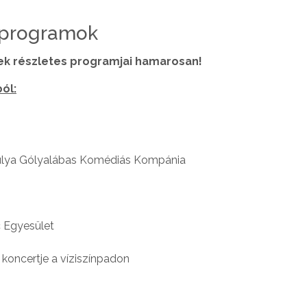
6 programok
ek részletes programjai hamarosan!
ól:
agulya Gólyalábas Komédiás Kompánia
 Egyesület
koncertje a víziszínpadon