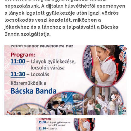
népszokásunk. A díjtalan húsvéthétfői eseményen
a lányok izgatott gyülekezője után igazi, vödrös
locsolkodás veszi kezdetét, miközben a
jókedvhez és a tánchoz a talpalávalót a Bácska
Banda szolgáltatja.