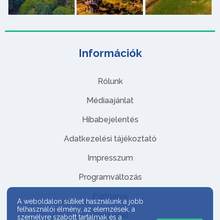
Információk
Rólunk
Médiaajánlat
Hibabejelentés
Adatkezelési tájékoztató
Impresszum
Programváltozás
Partnerek
A weboldalon sütiket használunk a jobb
felhasználói élmény, az elemzések, a
Kapcsolat
személyre szabott tartalmak és a