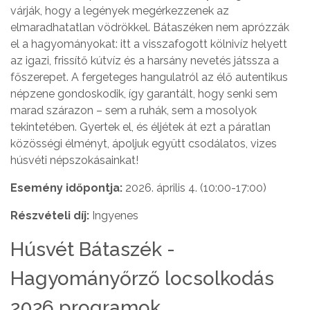
várják, hogy a legények megérkezzenek az
elmaradhatatlan vödrökkel. Bátaszéken nem aprózzák
el a hagyományokat: itt a visszafogott kölnivíz helyett
az igazi, frissítő kútvíz és a harsány nevetés játssza a
főszerepet. A fergeteges hangulatról az élő autentikus
népzene gondoskodik, így garantált, hogy senki sem
marad szárazon – sem a ruhák, sem a mosolyok
tekintetében. Gyertek el, és éljétek át ezt a páratlan
közösségi élményt, ápoljuk együtt csodálatos, vizes
húsvéti népszokásainkat!
Esemény időpontja:
2026. április 4. (10:00-17:00)
Részvételi díj:
Ingyenes
Húsvét Bátaszék -
Hagyományőrző locsolkodás
2026 programok