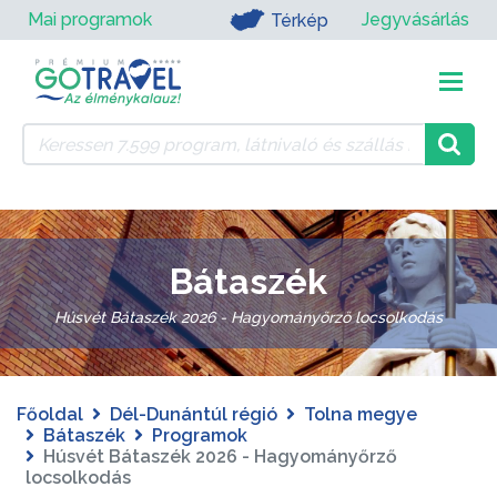
Mai programok
Jegyvásárlás
Térkép
Bátaszék
Húsvét Bátaszék 2026 - Hagyományőrző locsolkodás
Főoldal
Dél-Dunántúl régió
Tolna megye
Bátaszék
Programok
Húsvét Bátaszék 2026 - Hagyományőrző
locsolkodás