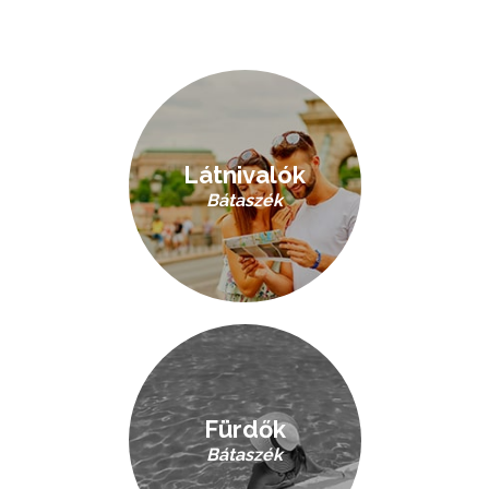
Látnivalók
Bátaszék
Fürdők
Bátaszék