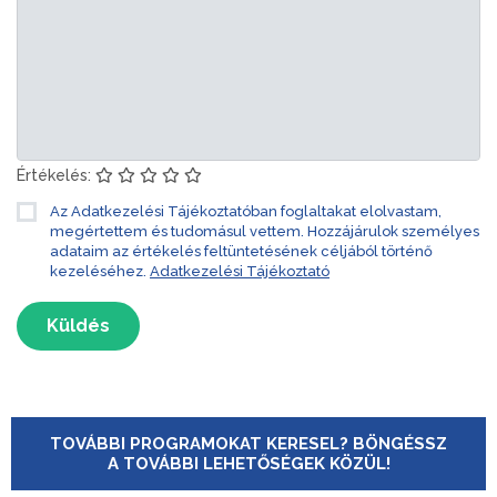
Értékelés:
Az Adatkezelési Tájékoztatóban foglaltakat elolvastam,
megértettem és tudomásul vettem. Hozzájárulok személyes
adataim az értékelés feltüntetésének céljából történő
kezeléséhez.
Adatkezelési Tájékoztató
Küldés
TOVÁBBI PROGRAMOKAT KERESEL? BÖNGÉSSZ
A TOVÁBBI LEHETŐSÉGEK KÖZÜL!