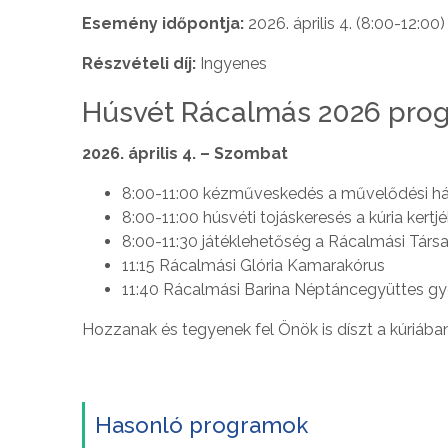
Esemény időpontja:
2026. április 4. (8:00-12:00)
Részvételi díj:
Ingyenes
Húsvét Rácalmás 2026 pro
2026. április 4. – Szombat
8:00-11:00 kézműveskedés a művelődési ház
8:00-11:00 húsvéti tojáskeresés a kúria kertj
8:00-11:30 játéklehetőség a Rácalmási Társa
11:15 Rácalmási Glória Kamarakórus
11:40 Rácalmási Barina Néptáncegyüttes gy
Hozzanak és tegyenek fel Önök is díszt a kúriában
Hasonló programok