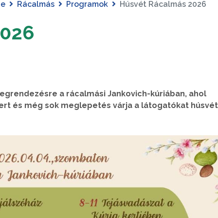
ye
Rácalmás
Programok
Húsvét Rácalmás 2026
2026
megrendezésre a rácalmási Jankovich-kúriában, ahol
ert és még sok meglepetés várja a látogatókat húsvét