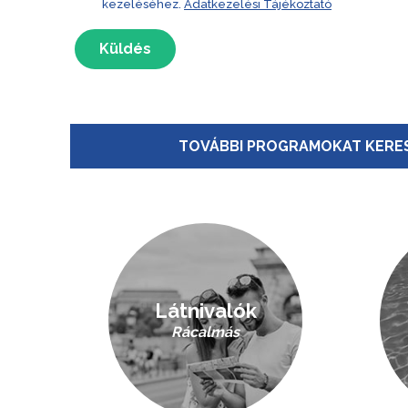
kezeléséhez.
Adatkezelési Tájékoztató
Küldés
TOVÁBBI PROGRAMOKAT KERES
Látnivalók
Rácalmás