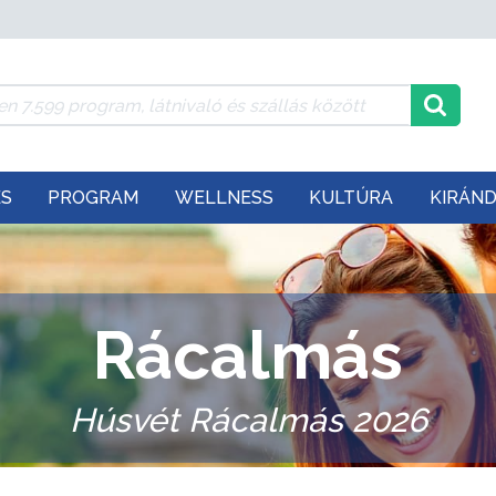
ÉS
PROGRAM
WELLNESS
KULTÚRA
KIRÁN
Rácalmás
Húsvét Rácalmás 2026