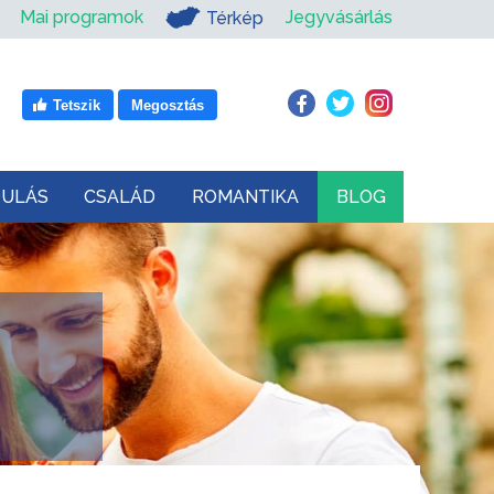
Mai programok
Jegyvásárlás
Térkép
Tetszik
Megosztás
DULÁS
CSALÁD
ROMANTIKA
BLOG