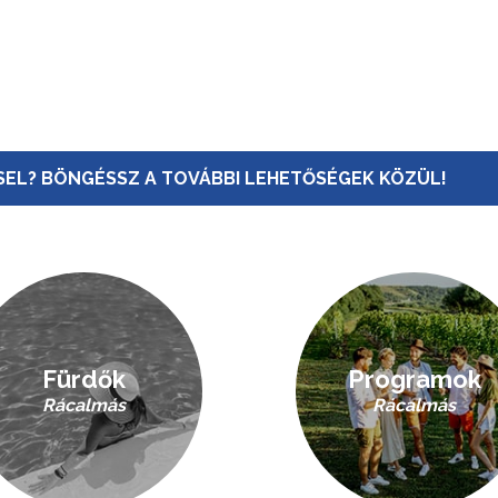
EL? BÖNGÉSSZ A TOVÁBBI LEHETŐSÉGEK KÖZÜL!
Fürdők
Programok
Rácalmás
Rácalmás