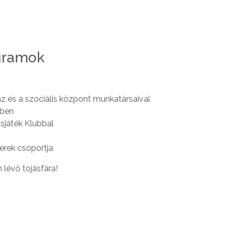
gramok
 és a szociális központ munkatársaival
ében
sjáték Klubbal
erek csoportja
 lévő tojásfára!