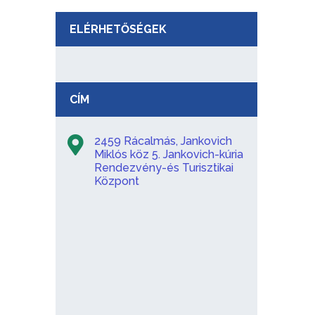
ELÉRHETŐSÉGEK
CÍM
2459 Rácalmás, Jankovich
Miklós köz 5. Jankovich-kúria
Rendezvény-és Turisztikai
Központ