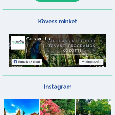
Kövess minket
Gotravel.hu
Tetszik
az oldal
Megosztás
Instagram