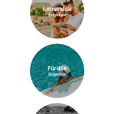
Látnivalók
Szigetvár
Fürdők
Szigetvár