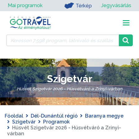
Mai programok
Jegyvásárlás
Térkép
Szigetvár
Húsvét Szigetvár 2026 - Húsvétváró a Zrínyi-várban
Főoldal
Dél-Dunántúl régió
Baranya megye
Szigetvár
Programok
Húsvét Szigetvár 2026 - Húsvétváró a Zrínyi-
várban