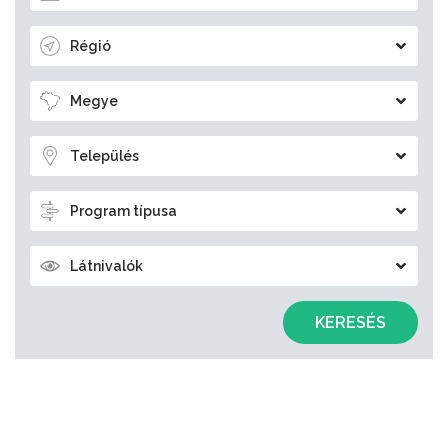
Régió
Megye
Település
Program típusa
Látnivalók
KERESÉS