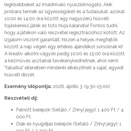
legkisebbeket az imádnivaló nyuszisimogató. Akik
próbára tennék az ügyességüket és a tudásukat, azokat
10:00 és 14:00 óra között egy nagyszerű húsvéti
tojáskereső játék és totó hívja kalandra! Fontos tudni,
hogy a játékon való részvétel regisztrációhoz kötött. Az
izgalom viszont garantált, hiszen a helyes megfejtők
között a nap végén egy értékes ajándékot sorsolnak ki!
A kreatív alkotni vágyók pedig 10:00 és 15:00 óra között
a kézműves asztalnál tevékenykedhetnek, ahol némi
"fabatka" ellenében mindenki elkészítheti a saját, egyedi
húsvéti díszét.
Esemény időpontja:
2026. április 3. (9:30-15:00)
Részvételi díj:
Felnőtt belépők (Sétáló / Zrínyi jegy): 1 400 Ft / 4
000 Ft
Diák és nyugdíjas belépők (Sétáló / Zrínyi jegy): 1
100 Ft / 3 300 Ft