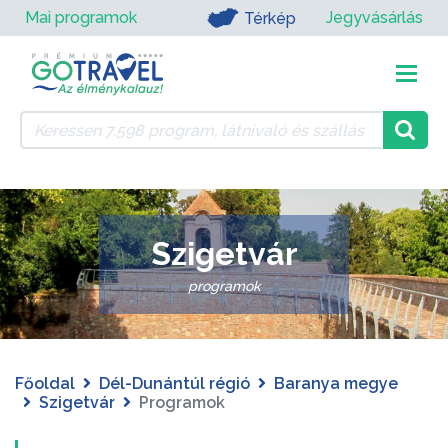
Mai programok
Jegyvásárlás
Térkép
Szigetvár
programok
Főoldal
Dél-Dunántúl régió
Baranya megye
Szigetvár
Programok