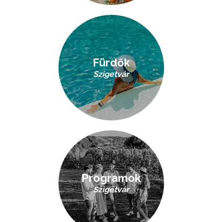
Fürdők
Szigetvár
Programok
Szigetvár