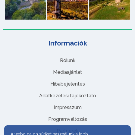
Információk
Rólunk
Médiaajánlat
Hibabejelentés
Adatkezelési tájékoztató
Impresszum
Programváltozás
Partnerek
A weboldalon sütiket használunk a jobb