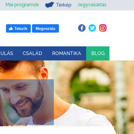
Mai programok
Jegyvásárlás
Térkép
Tetszik
Megosztás
DULÁS
CSALÁD
ROMANTIKA
BLOG