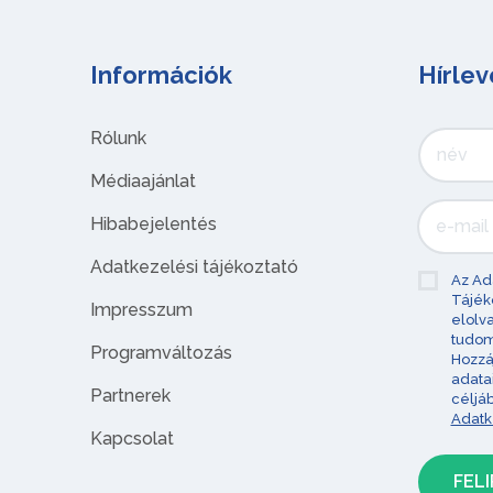
Információk
Hírlev
Rólunk
Médiaajánlat
Hibabejelentés
Adatkezelési tájékoztató
Az Ad
Tájék
Impresszum
elolv
tudom
Programváltozás
Hozzá
adata
Partnerek
céljá
Adatk
Kapcsolat