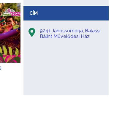
CÍM
9241 Jánossomorja, Balassi
Bálint Művelődési Ház
6