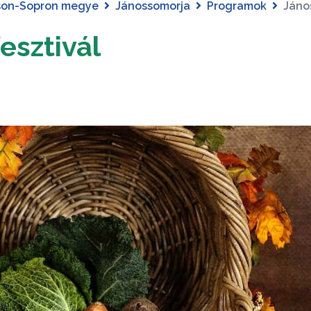
son-Sopron megye
Jánossomorja
Programok
Jáno
esztivál