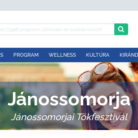
ÉS
PROGRAM
WELLNESS
KULTÚRA
KIRÁN
Jánossomorja
Jánossomorjai Tökfesztivál