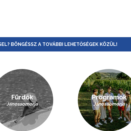
EL? BÖNGÉSSZ A TOVÁBBI LEHETŐSÉGEK KÖZÜL!
Fürdők
Programok
Jánossomorja
Jánossomorja