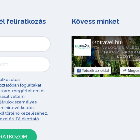
él feliratkozás
Kövess minket
Gotravel.hu
Tetszik
az oldal
Megos
atkezelési
oztatóban foglaltakat
astam, megértettem és
ásul vettem.
járulok személyes
im hírlevélküldés
ból történő kezeléséhez.
ezelési Tájékoztató