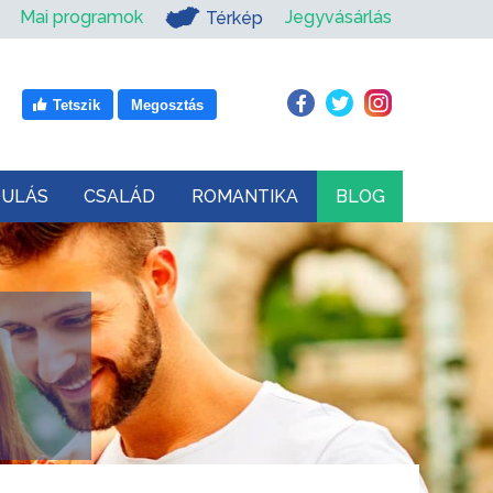
Mai programok
Jegyvásárlás
Térkép
Tetszik
Megosztás
DULÁS
CSALÁD
ROMANTIKA
BLOG