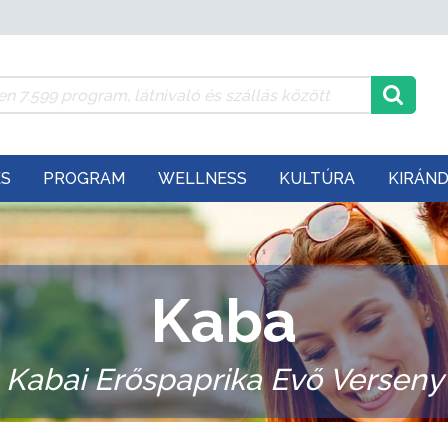
ÉS
PROGRAM
WELLNESS
KULTÚRA
KIRÁN
Kaba
Kabai Erőspaprika Evő Verseny