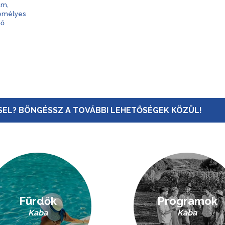
am,
zemélyes
nő
EL? BÖNGÉSSZ A TOVÁBBI LEHETŐSÉGEK KÖZÜL!
Fürdők
Programok
Kaba
Kaba