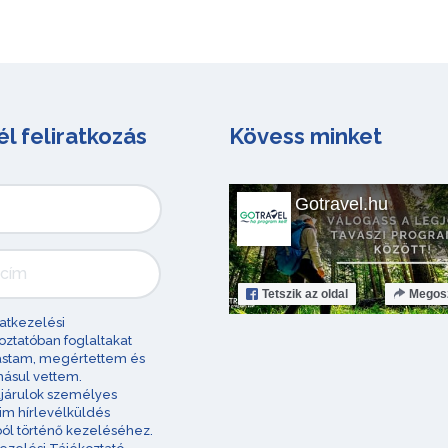
él feliratkozás
Kövess minket
Gotravel.hu
Tetszik
az oldal
Megos
atkezelési
oztatóban foglaltakat
astam, megértettem és
ásul vettem.
járulok személyes
im hírlevélküldés
ból történő kezeléséhez.