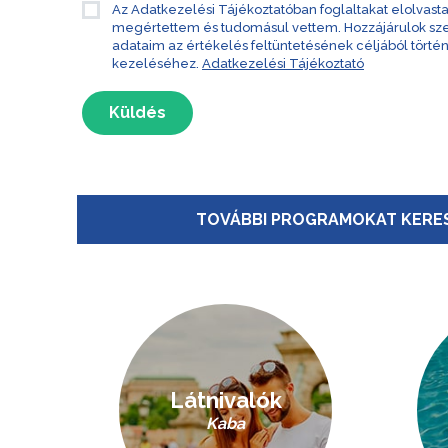
Az Adatkezelési Tájékoztatóban foglaltakat elolvast
megértettem és tudomásul vettem. Hozzájárulok s
adataim az értékelés feltüntetésének céljából törté
kezeléséhez.
Adatkezelési Tájékoztató
Küldés
TOVÁBBI PROGRAMOKAT KERES
Látnivalók
Kaba