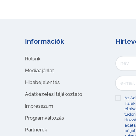
Információk
Hírlev
Rólunk
Médiaajánlat
Hibabejelentés
Adatkezelési tájékoztató
Az Ad
Tájék
Impresszum
elolv
tudom
Programváltozás
Hozzá
adata
Partnerek
céljá