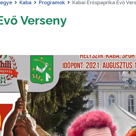
megye
Kaba
Programok
Kabai Erőspaprika Evő Ver
Evő Verseny