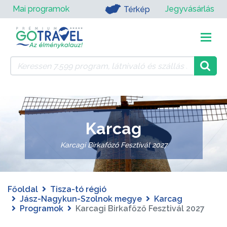
Mai programok
Jegyvásárlás
Térkép
Karcag
Karcagi Birkafőző Fesztivál 2027
Főoldal
Tisza-tó régió
Jász-Nagykun-Szolnok megye
Karcag
Programok
Karcagi Birkafőző Fesztivál 2027