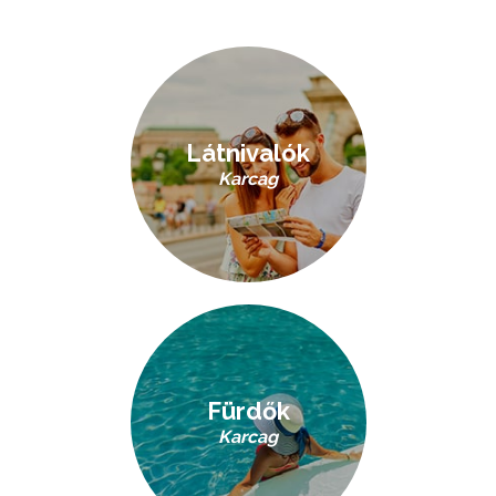
Látnivalók
Karcag
Fürdők
Karcag