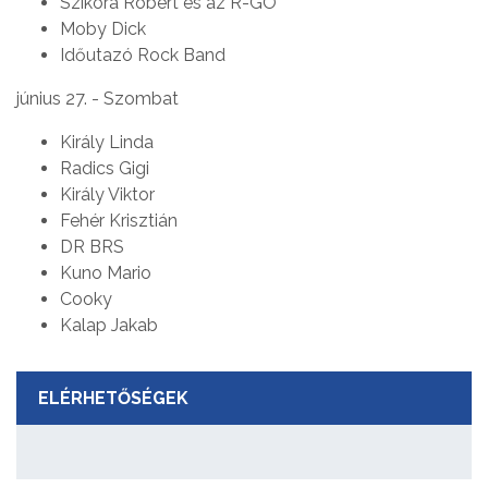
Szikora Róbert és az R-GO
Moby Dick
Időutazó Rock Band
június 27. - Szombat
Király Linda
Radics Gigi
Király Viktor
Fehér Krisztián
DR BRS
Kuno Mario
Cooky
Kalap Jakab
ELÉRHETŐSÉGEK