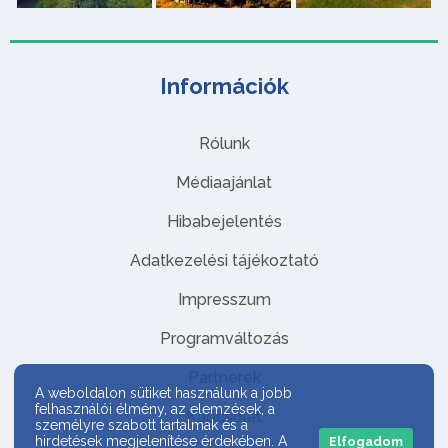
Információk
Rólunk
Médiaajánlat
Hibabejelentés
Adatkezelési tájékoztató
Impresszum
Programváltozás
Partnerek
A weboldalon sütiket használunk a jobb
felhasználói élmény, az elemzések, a
Kapcsolat
személyre szabott tartalmak és a
hirdetések megjelenítése érdekében. A
Elfogadom