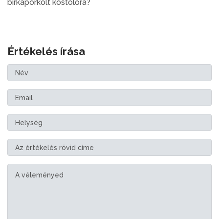
birkapörkölt kóstolóra?
Értékelés írása