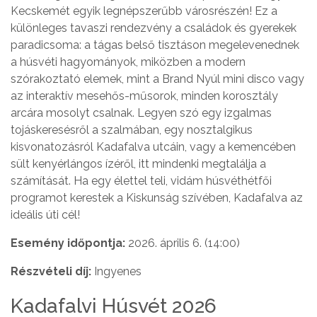
Kecskemét egyik legnépszerűbb városrészén! Ez a
különleges tavaszi rendezvény a családok és gyerekek
paradicsoma: a tágas belső tisztáson megelevenednek
a húsvéti hagyományok, miközben a modern
szórakoztató elemek, mint a Brand Nyúl mini disco vagy
az interaktív mesehős-műsorok, minden korosztály
arcára mosolyt csalnak. Legyen szó egy izgalmas
tojáskeresésről a szalmában, egy nosztalgikus
kisvonatozásról Kadafalva utcáin, vagy a kemencében
sült kenyérlángos ízéről, itt mindenki megtalálja a
számítását. Ha egy élettel teli, vidám húsvéthétfői
programot kerestek a Kiskunság szívében, Kadafalva az
ideális úti cél!
Esemény időpontja:
2026. április 6. (14:00)
Részvételi díj:
Ingyenes
Kadafalvi Húsvét 2026