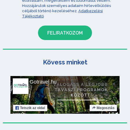
elolvastam, megértettem és tudomásul vettem.
Hozzájárulok személyes adataim hírlevélküldés
céljából történő kezeléséhez.
Adatkezelési
Tájékoztató
Kövess minket
Gotravel.hu
Tetszik
az oldal
Megosztás