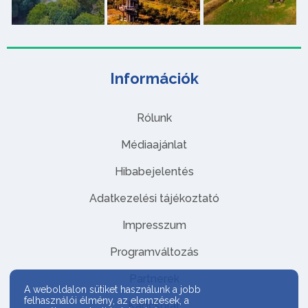
Információk
Rólunk
Médiaajánlat
Hibabejelentés
Adatkezelési tájékoztató
Impresszum
Programváltozás
Partnerek
A weboldalon sütiket használunk a jobb
felhasználói élmény, az elemzések, a
Kapcsolat