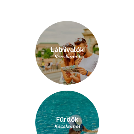
Látnivalók
Kecskemét
Fürdők
Kecskemét