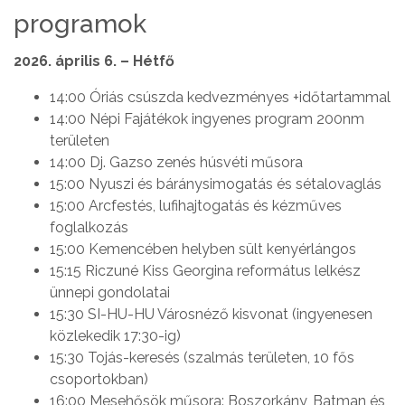
programok
2026. április 6. – Hétfő
14:00 Óriás csúszda kedvezményes +időtartammal
14:00 Népi Fajátékok ingyenes program 200nm
területen
14:00 Dj. Gazso zenés húsvéti műsora
15:00 Nyuszi és báránysimogatás és sétalovaglás
15:00 Arcfestés, lufihajtogatás és kézműves
foglalkozás
15:00 Kemencében helyben sült kenyérlángos
15:15 Riczuné Kiss Georgina református lelkész
ünnepi gondolatai
15:30 SI-HU-HU Városnéző kisvonat (ingyenesen
közlekedik 17:30-ig)
15:30 Tojás-keresés (szalmás területen, 10 fős
csoportokban)
16:00 Mesehősök műsora: Boszorkány, Batman és