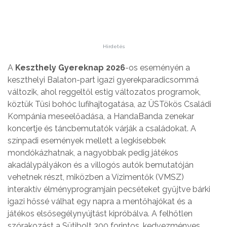
Hirdetés
A
Keszthely Gyereknap 2026
-os eseményén a
keszthelyi Balaton-part igazi gyerekparadicsommá
változik, ahol reggeltől estig változatos programok,
köztük Tüsi bohóc lufihajtogatása, az ÜSTökös Családi
Kompánia meseelőadása, a HandaBanda zenekar
koncertje és táncbemutatók várják a családokat. A
színpadi események mellett a legkisebbek
mondókázhatnak, a nagyobbak pedig játékos
akadálypályákon és a villogós autók bemutatóján
vehetnek részt, miközben a Vízimentők (VMSZ)
interaktív élményprogramjain pecséteket gyűjtve bárki
igazi hőssé válhat egy napra a mentőhajókat és a
játékos elsősegélynyújtást kipróbálva. A felhőtlen
szórakozást a Sütibolt 300 forintos, kedvezményes