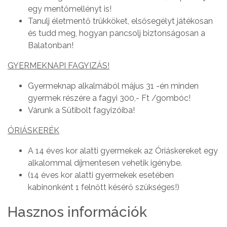
egy mentőmellényt is!
Tanulj életmentő trükköket, elsősegélyt játékosan
és tudd meg, hogyan pancsolj biztonságosan a
Balatonban!
GYERMEKNAPI FAGYIZÁS!
Gyermeknap alkalmából május 31 -én minden
gyermek részére a fagyi 300,- Ft /gombóc!
Várunk a Sütibolt fagyizóiba!
ÓRIÁSKERÉK
A 14 éves kor alatti gyermekek az Óriáskereket egy
alkalommal díjmentesen vehetik igénybe.
(14 éves kor alatti gyermekek esetében
kabinonként 1 felnőtt késérő szükséges!)
Hasznos információk