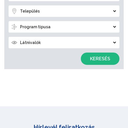
Település
Program típusa
Látnivalók
KERESÉS
Hírlevél feliratkozás