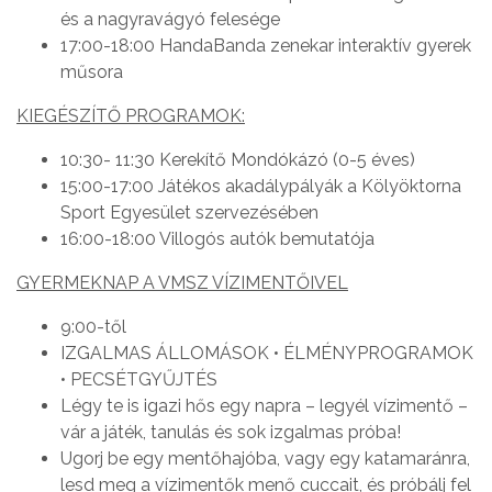
és a nagyravágyó felesége
17:00-18:00 HandaBanda zenekar interaktív gyerek
műsora
KIEGÉSZÍTŐ PROGRAMOK:
10:30- 11:30 Kerekítő Mondókázó (0-5 éves)
15:00-17:00 Játékos akadálypályák a Kölyöktorna
Sport Egyesület szervezésében
16:00-18:00 Villogós autók bemutatója
GYERMEKNAP A VMSZ VÍZIMENTŐIVEL
9:00-től
IZGALMAS ÁLLOMÁSOK • ÉLMÉNYPROGRAMOK
• PECSÉTGYŰJTÉS
Légy te is igazi hős egy napra – legyél vízimentő –
vár a játék, tanulás és sok izgalmas próba!
Ugorj be egy mentőhajóba, vagy egy katamaránra,
lesd meg a vízimentők menő cuccait, és próbálj fel