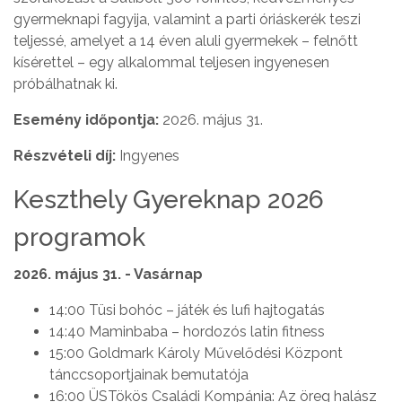
gyermeknapi fagyija, valamint a parti óriáskerék teszi
teljessé, amelyet a 14 éven aluli gyermekek – felnőtt
kísérettel – egy alkalommal teljesen ingyenesen
próbálhatnak ki.
Esemény időpontja:
2026. május 31.
Részvételi díj:
Ingyenes
Keszthely Gyereknap 2026
programok
2026. május 31. - Vasárnap
14:00 Tüsi bohóc – játék és lufi hajtogatás
14:40 Maminbaba – hordozós latin fitness
15:00 Goldmark Károly Művelődési Központ
tánccsoportjainak bemutatója
16:00 ÜSTökös Családi Kompánia: Az öreg halász