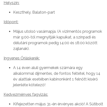
Helyszín:
Keszthely, Balaton-part
Időpont:
Május utolsó vasárnapja. (A vízimentős programok
már 9:00-tól megnyitják kapuikat, a színpadi és
délutáni programok pedig 14:00 és 18:00 között
zajlanak).
Ingyenes Óriáskerék:
A 14 éven aluli gyermekek számára egy
alkalommal díjmentes, de fontos feltétel, hogy 14
év alattiak esetében kabinonként 1 felnőtt kísérő
jelenléte kötelező!
Kedvezményes fagyizás:
Kifejezetten május 31-én érvényes akció! A Sütibolt