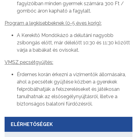
fagyizóiban minden gyermek számára 300 Ft /
gombóc áron kapható a fagylalt.
Program a legkisebbeknek (0-5 éves korig):
A Kerekítő Mondókázó a délutáni nagyobb
zsibongás előtt, már délelőtt 10:30 és 11:30 között
várja a babákat és ovisokat.
VMSZ pecsétgyűjtés:
Érdemes korán érkezni a vízimentők állomásaira,
ahol a pecsétek gyűjtése közben a gyerekek
felpróbálhatják a felszereléseket és játékosan
tanulhatnak az elsősegélynyújtásról, illetve a
biztonságos balatoni fürdőzésről.
ELÉRHETŐSÉGEK