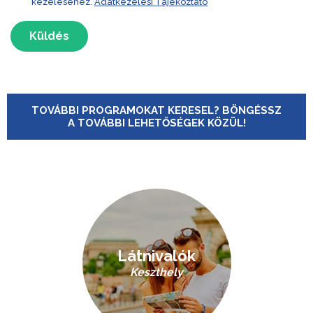
kezeléséhez.
Adatkezelési Tájékoztató
Küldés
TOVÁBBI PROGRAMOKAT KERESEL? BÖNGÉSSZ
A TOVÁBBI LEHETŐSÉGEK KÖZÜL!
Látnivalók
Keszthely