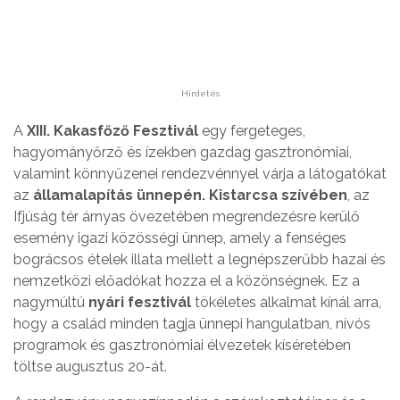
Hirdetés
A
XIII. Kakasfőző Fesztivál
egy fergeteges,
hagyományőrző és ízekben gazdag gasztronómiai,
valamint könnyűzenei rendezvénnyel várja a látogatókat
az
államalapítás ünnepén. Kistarcsa szívében
, az
Ifjúság tér árnyas övezetében megrendezésre kerülő
esemény igazi közösségi ünnep, amely a fenséges
bográcsos ételek illata mellett a legnépszerűbb hazai és
nemzetközi előadókat hozza el a közönségnek. Ez a
nagymúltú
nyári fesztivál
tökéletes alkalmat kínál arra,
hogy a család minden tagja ünnepi hangulatban, nívós
programok és gasztronómiai élvezetek kíséretében
töltse augusztus 20-át.