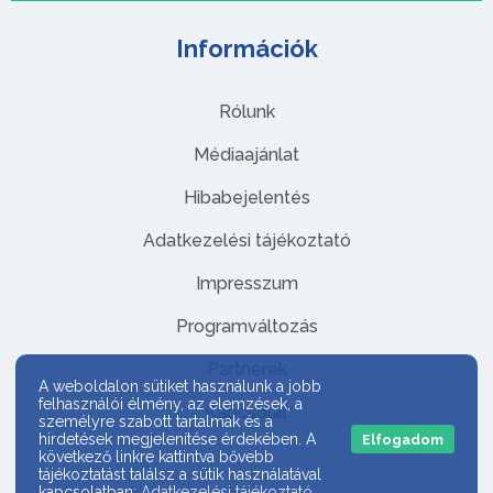
Információk
Rólunk
Médiaajánlat
Hibabejelentés
Adatkezelési tájékoztató
Impresszum
Programváltozás
Partnerek
A weboldalon sütiket használunk a jobb
felhasználói élmény, az elemzések, a
Kapcsolat
személyre szabott tartalmak és a
hirdetések megjelenítése érdekében. A
Elfogadom
következő linkre kattintva bővebb
tájékoztatást találsz a sütik használatával
kapcsolatban:
Adatkezelési tájékoztató