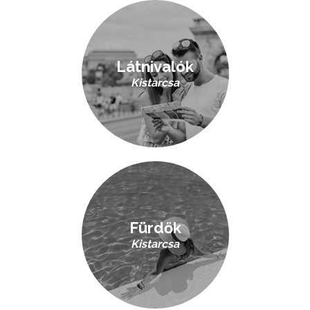
Látnivalók
Kistarcsa
Fürdők
Kistarcsa