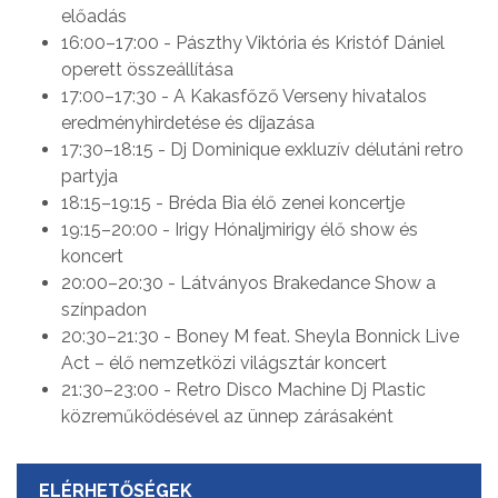
előadás
16:00–17:00 - Pászthy Viktória és Kristóf Dániel
operett összeállítása
17:00–17:30 - A Kakasfőző Verseny hivatalos
eredményhirdetése és díjazása
17:30–18:15 - Dj Dominique exkluzív délutáni retro
partyja
18:15–19:15 - Bréda Bia élő zenei koncertje
19:15–20:00 - Irigy Hónaljmirigy élő show és
koncert
20:00–20:30 - Látványos Brakedance Show a
színpadon
20:30–21:30 - Boney M feat. Sheyla Bonnick Live
Act – élő nemzetközi világsztár koncert
21:30–23:00 - Retro Disco Machine Dj Plastic
közreműködésével az ünnep zárásaként
ELÉRHETŐSÉGEK