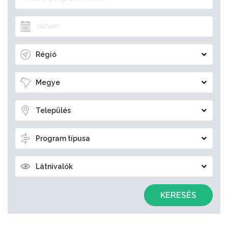
Régió
Megye
Település
Program típusa
Látnivalók
KERESÉS