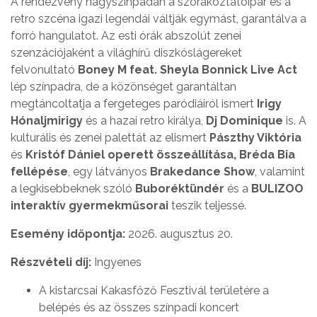
A rendezvény nagyszínpadán a szórakoztatóipar és a
retro szcéna igazi legendái váltják egymást, garantálva a
forró hangulatot. Az esti órák abszolút zenei
szenzációjaként a világhírű diszkóslágereket
felvonultató
Boney M feat. Sheyla Bonnick Live Act
lép színpadra, de a közönséget garantáltan
megtáncoltatja a fergeteges paródiáiról ismert
Irigy
Hónaljmirigy
és a hazai retro királya,
Dj Dominique
is. A
kulturális és zenei palettát az elismert
Pászthy Viktória
és
Kristóf Dániel operett összeállítása, Bréda Bia
fellépése
, egy látványos
Brakedance Show
, valamint
a legkisebbeknek szóló
Buboréktündér
és a
BULIZOO
interaktív gyermekműsorai
teszik teljessé.
Esemény időpontja:
2026. augusztus 20.
Részvételi díj:
Ingyenes
A kistarcsai Kakasfőző Fesztivál területére a
belépés és az összes színpadi koncert