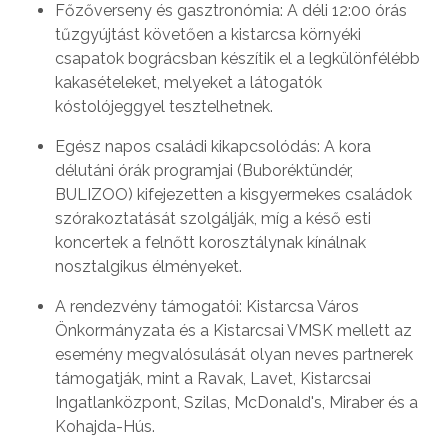
Főzőverseny és gasztronómia: A déli 12:00 órás
tűzgyújtást követően a kistarcsa környéki
csapatok bográcsban készítik el a legkülönfélébb
kakasételeket, melyeket a látogatók
kóstolójeggyel tesztelhetnek.
Egész napos családi kikapcsolódás: A kora
délutáni órák programjai (Buboréktündér,
BULIZOO) kifejezetten a kisgyermekes családok
szórakoztatását szolgálják, míg a késő esti
koncertek a felnőtt korosztálynak kínálnak
nosztalgikus élményeket.
A rendezvény támogatói: Kistarcsa Város
Önkormányzata és a Kistarcsai VMSK mellett az
esemény megvalósulását olyan neves partnerek
támogatják, mint a Ravak, Lavet, Kistarcsai
Ingatlanközpont, Szilas, McDonald's, Miraber és a
Kohajda-Hús.