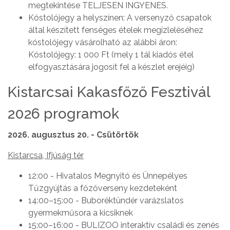
megtekintése TELJESEN INGYENES.
Kóstolójegy a helyszínen: A versenyző csapatok
által készített fenséges ételek megízleléséhez
kóstolójegy vásárolható az alábbi áron:
Kóstolójegy: 1 000 Ft (mely 1 tál kiadós étel
elfogyasztására jogosít fel a készlet erejéig)
Kistarcsai Kakasfőző Fesztivál
2026 programok
2026. augusztus 20. - Csütörtök
Kistarcsa, Ifjúság tér
12:00 - Hivatalos Megnyitó és Ünnepélyes
Tűzgyújtás a főzőverseny kezdeteként
14:00–15:00 - Buboréktündér varázslatos
gyermekműsora a kicsiknek
15:00–16:00 - BULIZOO interaktív családi és zenés