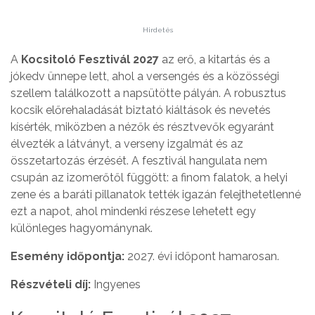
Hirdetés
A
Kocsitoló Fesztivál 2027
az erő, a kitartás és a
jókedv ünnepe lett, ahol a versengés és a közösségi
szellem találkozott a napsütötte pályán. A robusztus
kocsik előrehaladását biztató kiáltások és nevetés
kísérték, miközben a nézők és résztvevők egyaránt
élvezték a látványt, a verseny izgalmát és az
összetartozás érzését. A fesztivál hangulata nem
csupán az izomerőtől függött: a finom falatok, a helyi
zene és a baráti pillanatok tették igazán felejthetetlenné
ezt a napot, ahol mindenki részese lehetett egy
különleges hagyománynak.
Esemény időpontja:
2027. évi időpont hamarosan.
Részvételi díj:
Ingyenes