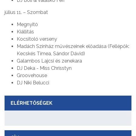
DJ Bóli & Valaskó Feri
július 11. – Szombat
Megnyitó
Kiállítás
Kocsitoló verseny
Madách Színház művészeinek előadása (Fellépők:
Kecskés Tímea, Sándor Dávid)
Galambos Lajcsi és zenekara
DJ Deka - Miss Chrisstyn
Groovehouse
DJ Niki Belucci
ELÉRHETŐSÉGEK