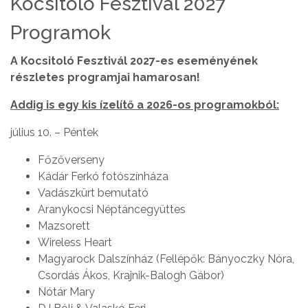
Kocsitoló Fesztivál 2027
Programok
A Kocsitoló Fesztivál 2027-es eseményének
részletes programjai hamarosan!
Addig is egy kis ízelítő a 2026-os programokból:
július 10. – Péntek
Főzőverseny
Kádár Ferkó fotószínháza
Vadászkürt bemutató
Aranykocsi Néptáncegyüttes
Mazsorett
Wireless Heart
Magyarock Dalszínház (Fellépők: Bányoczky Nóra,
Csordás Ákos, Krajnik-Balogh Gábor)
Nótár Mary