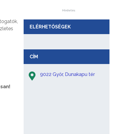
Hirdetés
togatók,
ELÉRHETŐSÉGEK
ízletes
CÍM
9022 Győr, Dunakapu tér
san!