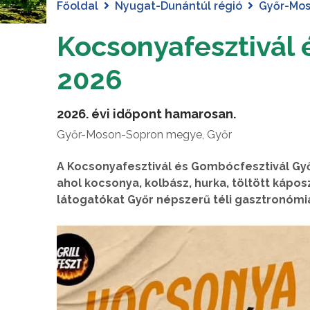
Főoldal
Nyugat-Dunántúl régió
Győr-Mo
Kocsonyafesztivál 
2026
2026. évi időpont hamarosan.
Győr-Moson-Sopron megye, Győr
A Kocsonyafesztivál és Gombócfesztivál Győ
ahol kocsonya, kolbász, hurka, töltött kápos
látogatókat Győr népszerű téli gasztronómi