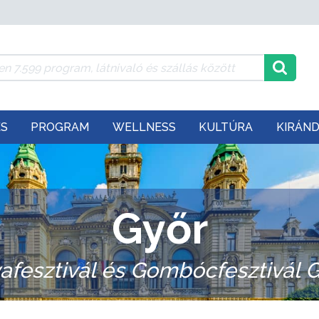
ÉS
PROGRAM
WELLNESS
KULTÚRA
KIRÁN
Győr
fesztivál és Gombócfesztivál 