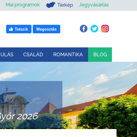
Mai programok
Jegyvásárlás
Térkép
Tetszik
Megosztás
DULÁS
CSALÁD
ROMANTIKA
BLOG
Győr 2026