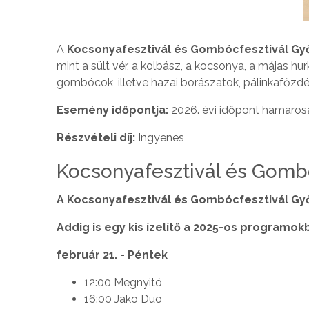
A
Kocsonyafesztivál és Gombócfesztivál Gy
mint a sült vér, a kolbász, a kocsonya, a májas hurk
gombócok, illetve hazai borászatok, pálinkafőzdé
Esemény időpontja:
2026. évi időpont hamaros
Részvételi díj:
Ingyenes
Kocsonyafesztivál és Gomb
A Kocsonyafesztivál és Gombócfesztivál G
Addig is egy kis ízelítő a 2025-os programokb
február 21. - Péntek
12:00 Megnyitó
16:00 Jako Duo