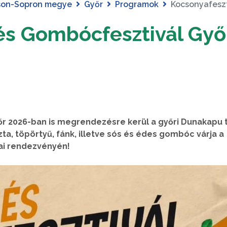
son-Sopron megye
Győr
Programok
Kocsonyafeszt
és Gombócfesztivál Győ
r 2026-ban is megrendezésre kerül a győri Dunakapu 
zta, töpörtyű, fánk, illetve sós és édes gombóc várja a
ai rendezvényén!