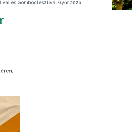
ivál és Gombócfesztivál Győr 2026
r
téren,