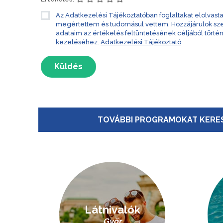
Az Adatkezelési Tájékoztatóban foglaltakat elolvast
megértettem és tudomásul vettem. Hozzájárulok s
adataim az értékelés feltüntetésének céljából törté
kezeléséhez.
Adatkezelési Tájékoztató
Küldés
TOVÁBBI PROGRAMOKAT KERES
Látnivalók
Győr