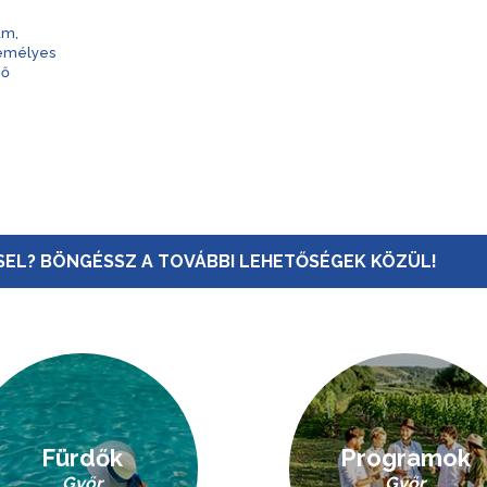
am,
zemélyes
nő
EL? BÖNGÉSSZ A TOVÁBBI LEHETŐSÉGEK KÖZÜL!
Fürdők
Programok
Győr
Győr