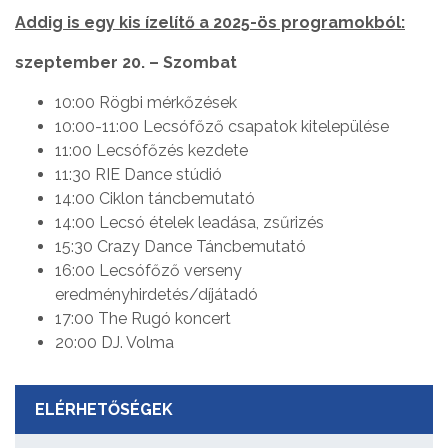
Addig is egy kis ízelítő a 2025-ös programokból:
szeptember 20. – Szombat
10:00 Rögbi mérkőzések
10:00-11:00 Lecsófőző csapatok kitelepülése
11:00 Lecsófőzés kezdete
11:30 RIE Dance stúdió
14:00 Ciklon táncbemutató
14:00 Lecsó ételek leadása, zsűrizés
15:30 Crazy Dance Táncbemutató
16:00 Lecsófőző verseny
eredményhirdetés/díjátadó
17:00 The Rugó koncert
20:00 DJ. Volma
ELÉRHETŐSÉGEK