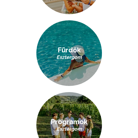
Fürdők
Esztergom
Programok
Esztergom