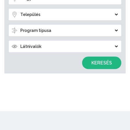
Település
Program típusa
Látnivalók
KERESÉS