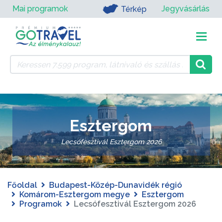
Mai programok
Jegyvásárlás
Térkép
Esztergom
Lecsófesztivál Esztergom 2026
Főoldal
Budapest-Közép-Dunavidék régió
Komárom-Esztergom megye
Esztergom
Programok
Lecsófesztivál Esztergom 2026