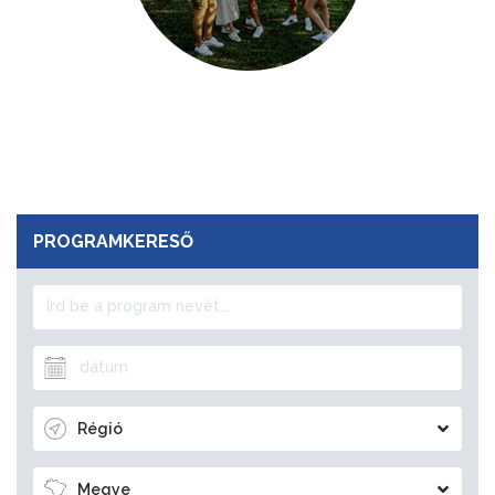
PROGRAMKERESŐ
Régió
Megye