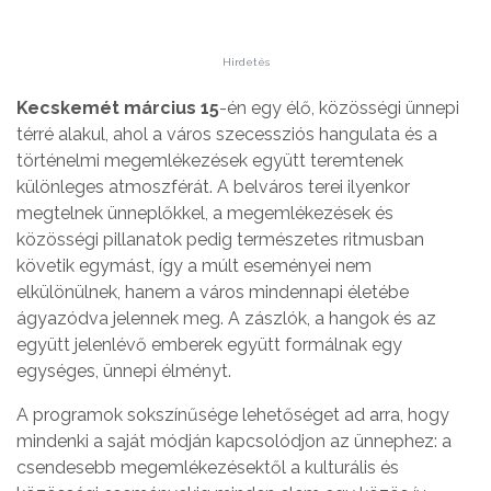
Hirdetés
Kecskemét március 15
-én egy élő, közösségi ünnepi
térré alakul, ahol a város szecessziós hangulata és a
történelmi megemlékezések együtt teremtenek
különleges atmoszférát. A belváros terei ilyenkor
megtelnek ünneplőkkel, a megemlékezések és
közösségi pillanatok pedig természetes ritmusban
követik egymást, így a múlt eseményei nem
elkülönülnek, hanem a város mindennapi életébe
ágyazódva jelennek meg. A zászlók, a hangok és az
együtt jelenlévő emberek együtt formálnak egy
egységes, ünnepi élményt.
A programok sokszínűsége lehetőséget ad arra, hogy
mindenki a saját módján kapcsolódjon az ünnephez: a
csendesebb megemlékezésektől a kulturális és