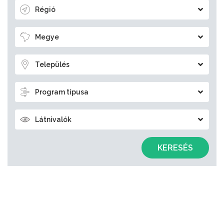
Régió
Megye
Település
Program típusa
Látnivalók
KERESÉS