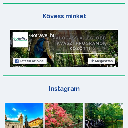
Kövess minket
Gotravel.hu
Tetszik
az oldal
Megosztás
Instagram