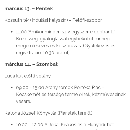
március 13. – Péntek
Kossuth tér (Indulási helyszín) - Petőfi-szobor
11:00 ’Amikor minden szív egyszerre dobbant…’ –
Közösségi gyaloglással egybekötött ünnepi
megemlékezés és koszorúzás. (Gyülekezés és
regisztráció: 10:30 órától)
március 14. – Szombat
Luca kút előtti sétány
09:00 - 15:00 Aranyhomok Portéka Piac –
Kecskemét és térsége termelőinek, kézműveseinek
vására.
Katona József Könyvtár (Piaristák tere 8.)
10:00 - 12:00 A Jókai Kirakós és a Hunyadi-hét