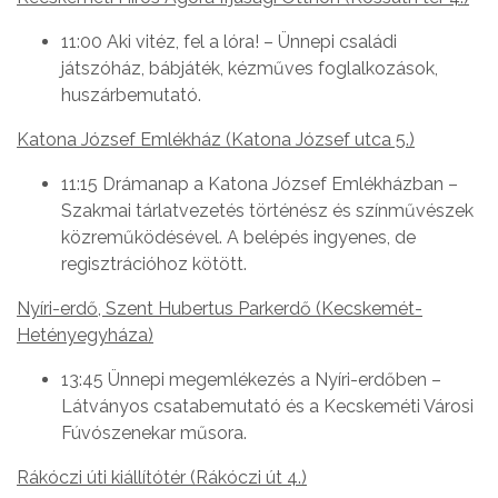
11:00 Aki vitéz, fel a lóra! – Ünnepi családi
játszóház, bábjáték, kézműves foglalkozások,
huszárbemutató.
Katona József Emlékház (Katona József utca 5.)
11:15 Drámanap a Katona József Emlékházban –
Szakmai tárlatvezetés történész és színművészek
közreműködésével. A belépés ingyenes, de
regisztrációhoz kötött.
Nyíri-erdő, Szent Hubertus Parkerdő (Kecskemét-
Hetényegyháza)
13:45 Ünnepi megemlékezés a Nyíri-erdőben –
Látványos csatabemutató és a Kecskeméti Városi
Fúvószenekar műsora.
Rákóczi úti kiállítótér (Rákóczi út 4.)