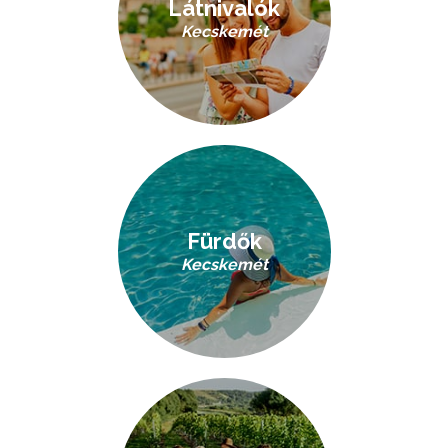
Látnivalók
Kecskemét
Fürdők
Kecskemét