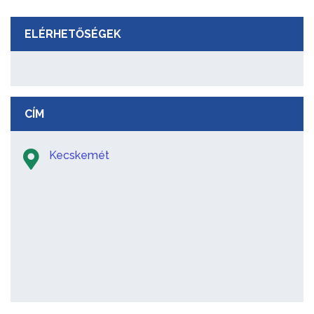
ELÉRHETŐSÉGEK
CÍM
Kecskemét