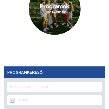
Programok
Kecskemét
PROGRAMKERESŐ