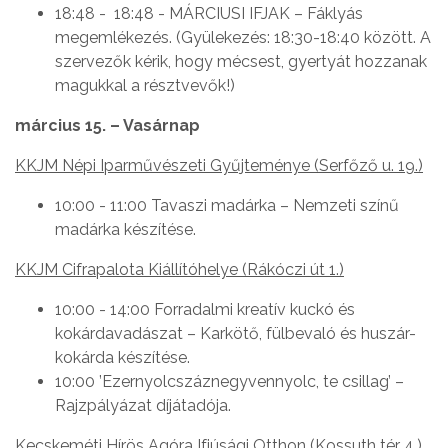
18:48 - 18:48 - MÁRCIUSI IFJAK – Fáklyás
megemlékezés. (Gyülekezés: 18:30-18:40 között. A
szervezők kérik, hogy mécsest, gyertyát hozzanak
magukkal a résztvevők!)
március 15. – Vasárnap
KKJM Népi Iparművészeti Gyűjteménye (Serfőző u. 19.)
10:00 - 11:00 Tavaszi madárka – Nemzeti színű
madárka készítése.
KKJM Cifrapalota Kiállítóhelye (Rákóczi út 1.)
10:00 - 14:00 Forradalmi kreatív kuckó és
kokárdavadászat – Karkötő, fülbevaló és huszár-
kokárda készítése.
10:00 ’Ezernyolcszáznegyvennyolc, te csillag’ –
Rajzpályázat díjátadója.
Kecskeméti Hírös Agóra Ifjúsági Otthon (Kossuth tér 4.)