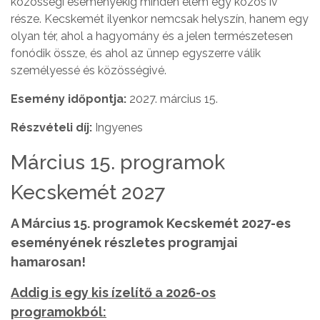
közösségi eseményekig minden elem egy közös ív
része. Kecskemét ilyenkor nemcsak helyszín, hanem egy
olyan tér, ahol a hagyomány és a jelen természetesen
fonódik össze, és ahol az ünnep egyszerre válik
személyessé és közösségivé.
Esemény időpontja:
2027. március 15.
Részvételi díj:
Ingyenes
Március 15. programok
Kecskemét 2027
A Március 15. programok Kecskemét 2027-es
eseményének részletes programjai
hamarosan!
Addig is egy kis ízelítő a 2026-os
programokból: