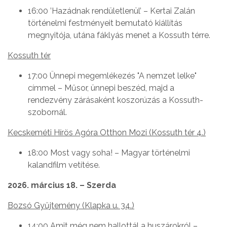
16:00 ’Hazádnak rendületlenül’ – Kertai Zalán
történelmi festményeit bemutató kiállítás
megnyitója, utána fáklyás menet a Kossuth térre.
Kossuth tér
17:00 Ünnepi megemlékezés "A nemzet lelke"
címmel – Műsor, ünnepi beszéd, majd a
rendezvény zárásaként koszorúzás a Kossuth-
szobornál.
Kecskeméti Hírös Agóra Otthon Mozi (Kossuth tér 4.)
18:00 Most vagy soha! – Magyar történelmi
kalandfilm vetítése.
2026. március 18. – Szerda
Bozsó Gyűjtemény (Klapka u. 34.)
14:00 Amit még nem hallottál a huszárokról –