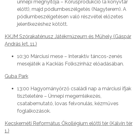
ünnepi megnyitója – Kórusprodukció (a könyvtár
előtt), majd pódiumbeszélgetés (Nagyterem). A
pódiumbeszélgetésen való részvétel előzetes
jelentkezéshez kötött.
KKJM Szórakaténusz Játékmúzeum és Műhely (Gáspár
András krt. 11.)
10:30 Márciusi mese – Interaktív táncos-zenés
mesejáték a Kackiás Folkszínház előadásában.
Guba Park
13:00 Hagyományőrző családi nap a márciusi ifjak
tiszteletére – Ünnepi megemlékezés,
csatabemutató, lovas felvonulás, kézműves
foglalkozások.
Kecskeméti Református Ókollégium előtti tér (Kálvin tér
1.)