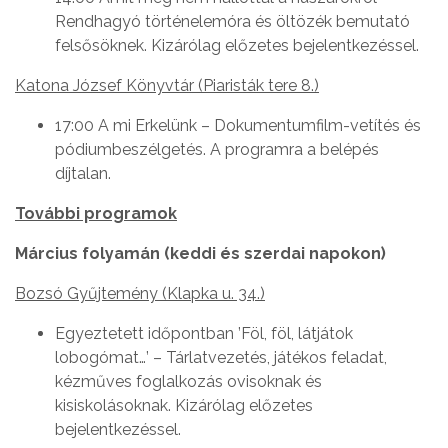
Rendhagyó történelemóra és öltözék bemutató
felsősöknek. Kizárólag előzetes bejelentkezéssel.
Katona József Könyvtár (Piaristák tere 8.)
17:00 A mi Erkelünk – Dokumentumfilm-vetítés és
pódiumbeszélgetés. A programra a belépés
díjtalan.
További programok
Március folyamán (keddi és szerdai napokon)
Bozsó Gyűjtemény (Klapka u. 34.)
Egyeztetett időpontban ’Föl, föl, látjátok
lobogómat…’ – Tárlatvezetés, játékos feladat,
kézműves foglalkozás ovisoknak és
kisiskolásoknak. Kizárólag előzetes
bejelentkezéssel.