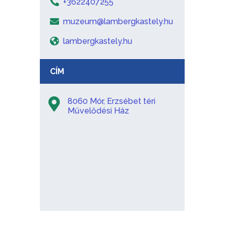
+3622407255
muzeum@lambergkastely.hu
lambergkastely.hu
CÍM
8060 Mór, Erzsébet téri
Művelődési Ház