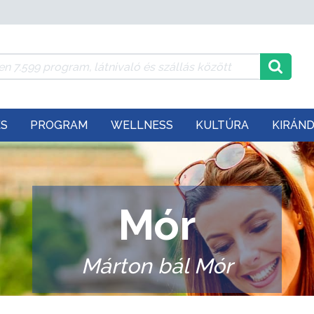
ÉS
PROGRAM
WELLNESS
KULTÚRA
KIRÁN
Mór
Márton bál Mór