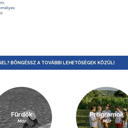
am,
zemélyes
nő
EL? BÖNGÉSSZ A TOVÁBBI LEHETŐSÉGEK KÖZÜL!
Fürdők
Programok
Mór
Mór