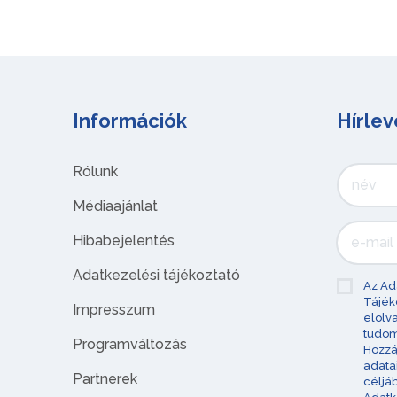
Információk
Hírlev
Rólunk
Médiaajánlat
Hibabejelentés
Adatkezelési tájékoztató
Az Ad
Tájék
Impresszum
elolv
tudom
Programváltozás
Hozzá
adata
Partnerek
céljá