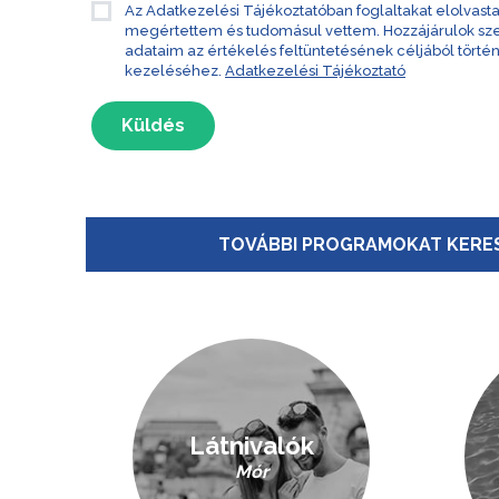
Az Adatkezelési Tájékoztatóban foglaltakat elolvast
megértettem és tudomásul vettem. Hozzájárulok s
adataim az értékelés feltüntetésének céljából törté
kezeléséhez.
Adatkezelési Tájékoztató
Küldés
TOVÁBBI PROGRAMOKAT KERES
Látnivalók
Mór