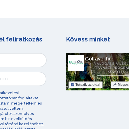
él feliratkozás
Kövess minket
Gotravel.hu
Tetszik
az oldal
Megos
atkezelési
oztatóban foglaltakat
astam, megértettem és
ásul vettem.
járulok személyes
im hírlevélküldés
ból történő kezeléséhez.