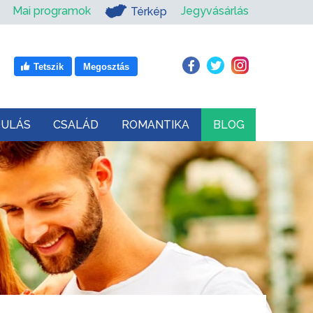
Mai programok
Jegyvásárlás
Térkép
Tetszik
Megosztás
DULÁS
CSALÁD
ROMANTIKA
BLOG