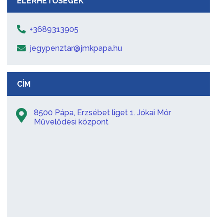
ELÉRHETŐSÉGEK
+3689313905
jegypenztar@jmkpapa.hu
CÍM
8500 Pápa, Erzsébet liget 1. Jókai Mór
Művelődési központ