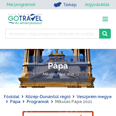
Mai programok
Jegyvásárlás
Térkép
Pápa
Mikulás Pápa 2021
Főoldal
Közép-Dunántúl régió
Veszprém megye
Pápa
Programok
Mikulás Pápa 2021