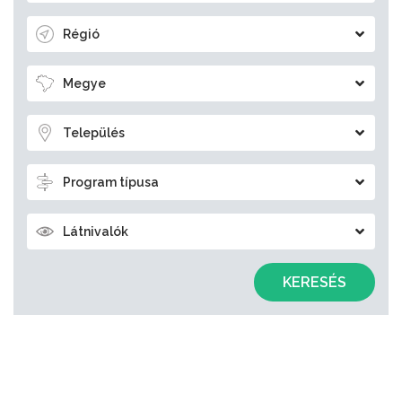
Régió
Megye
Település
Program típusa
Látnivalók
KERESÉS