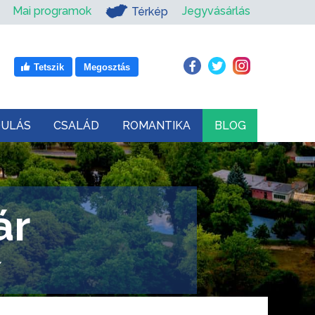
Mai programok
Jegyvásárlás
Térkép
Tetszik
Megosztás
DULÁS
CSALÁD
ROMANTIKA
BLOG
ár