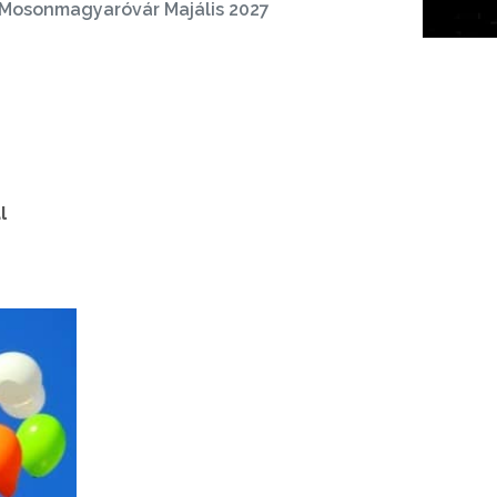
Mosonmagyaróvár Majális 2027
l
s