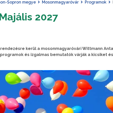
son-Sopron megye
Mosonmagyaróvár
Programok
ajális 2027
grendezésre kerül a mosonmagyaróvári Wittmann Anta
programok és izgalmas bemutatók várják a kicsiket é