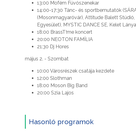
13:00 Mofém Fúvószenekar
14:00-17:30 Tánc- és sportbemutatók (SÁRA
(Mosonmagyaróvár), Attitude Balett Stúdi
Egyesület), MYSTIC DANCE SE, Kelet Lányai
18:00 BrassT!me koncert
20:00 NEOTON FAMÍLIA
21:30 Dj Hores
május 2. - Szombat
10:00 Városrészek csatája kezdete
12:00 Slothman
18:00 Moson Big Band
20:00 Szia Lajos
Hasonló programok