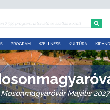
ÉS
PROGRAM
WELLNESS
KULTÚRA
KIRÁN
osonmagyaróv
Mosonmagyaróvár Majális 2027