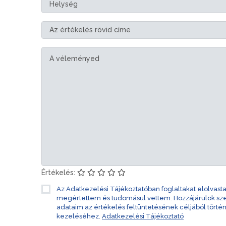
Értékelés:
Az Adatkezelési Tájékoztatóban foglaltakat elolvast
megértettem és tudomásul vettem. Hozzájárulok s
adataim az értékelés feltüntetésének céljából törté
kezeléséhez.
Adatkezelési Tájékoztató