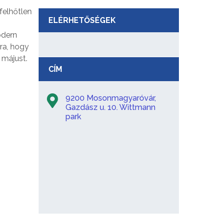
felhőtlen
ELÉRHETŐSÉGEK
odern
ra, hogy
 májust.
CÍM
9200 Mosonmagyaróvár,
Gazdász u. 10. Wittmann
park