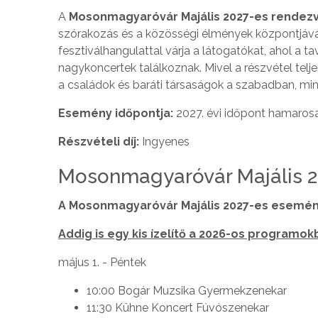
A
Mosonmagyaróvár Majális 2027-es rendez
szórakozás és a közösségi élmények központjává
fesztiválhangulattal várja a látogatókat, ahol 
nagykoncertek találkoznak. Mivel a részvétel telj
a családok és baráti társaságok a szabadban, min
Esemény időpontja:
2027. évi időpont hamaros
Részvételi díj:
Ingyenes
Mosonmagyaróvár Majális 
A Mosonmagyaróvár Majális 2027-es esemén
Addig is egy kis ízelítő a 2026-os programok
május 1. - Péntek
10:00 Bogár Muzsika Gyermekzenekar
11:30 Kühne Koncert Fúvószenekar