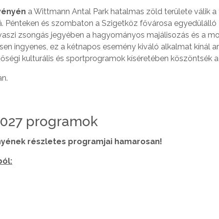
vényén
a Wittmann Antal Park hatalmas zöld területe válik a 
. Pénteken és szombaton a Szigetköz fővárosa egyedülálló
a tavaszi zsongás jegyében a hagyományos majálisozás és a m
esen ingyenes, ez a kétnapos esemény kiváló alkalmat kínál ar
őségi kulturális és sportprogramok kíséretében köszöntsék a
an.
2027 programok
yének részletes programjai hamarosan!
ból: