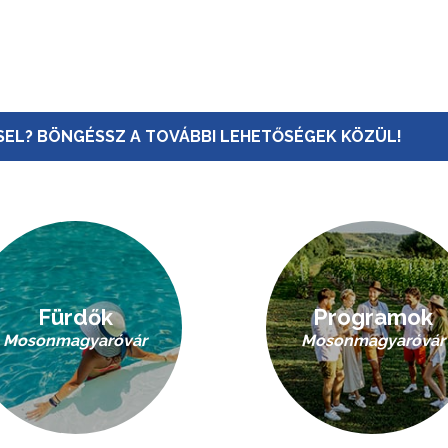
EL? BÖNGÉSSZ A TOVÁBBI LEHETŐSÉGEK KÖZÜL!
Fürdők
Programok
Mosonmagyaróvár
Mosonmagyaróvár