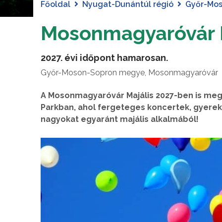
Főoldal
Nyugat-Dunántúl régió
Győr-Mo
Mosonmagyaróvár M
2027. évi időpont hamarosan.
Győr-Moson-Sopron megye, Mosonmagyaróvár
A Mosonmagyaróvár Majális 2027-ben is me
Parkban, ahol fergeteges koncertek, gyerek
nagyokat egyaránt majális alkalmából!