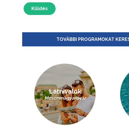
Küldés
TOVÁBBI PROGRAMOKAT KERES
Látnivalók
Mosonmagyaróvár