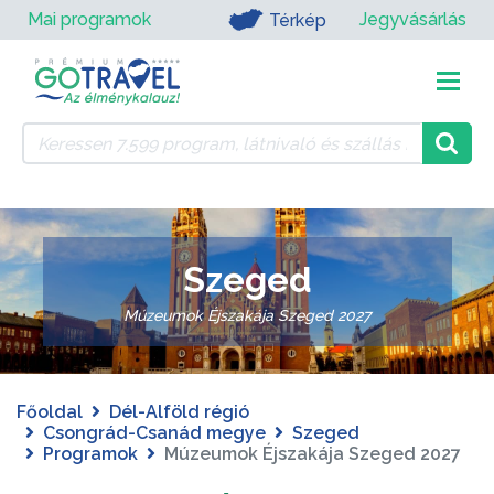
Mai programok
Jegyvásárlás
Térkép
Szeged
Múzeumok Éjszakája Szeged 2027
Főoldal
Dél-Alföld régió
Csongrád-Csanád megye
Szeged
Programok
Múzeumok Éjszakája Szeged 2027