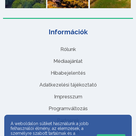
Információk
Rólunk
Médiaajánlat
Hibabejelentés
Adatkezelési tájékoztató
Impresszum
Programváltozás
Partnerek
A weboldalon sütiket használunk a jobb
felhasználói élmény, az elemzések, a
Kapcsolat
személyre szabott tartalmak és a