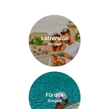
Látnivalók
Szeged
Fürdők
Szeged