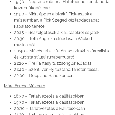
19:30 – Néptánc műsor a Hatetudnád Tánctanoda
közreműködésével
19:50 – Miért éppen a bikák? Pick-ászok a
múzeumban, a Pick Szeged kézilabdacsapat
kabalatörténete
20:15 – Beszélgetések a kiállításokról és játék
20:30 – Tóth Angelika előadása a Wicked
musicalből
20:40 – Művészet a kifutón, absztrakt, szürrealista
és kubista stílusú ruhabemutató
21:20 – Fire Fantasy tűzzsonglőr előadás
21:40 – Szent Iván-éji tűztánc, tánctanítással
22:00 – Docpiano Band koncert
Móra Ferenc Múzeum
18:30 – Tárlatvezetés a kiállításokban
19:30 – Tárlatvezetés a kiállításokban
20:30 – Tárlatvezetés a kiállításokban
21:30 – Tárlatvezetés a kiállításokban