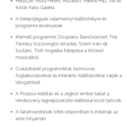
Helyszín: Móra Ferenc Múzeum, Fekete Ház, Vár és
Kőtár, Kass Galéria
A belépőjegyek valamennyi kiállítóhelyre és
programra érvényesek
Kiemelt programok: Docpiano Band koncert, Fire
Fantasy tűzzsonglőr előadás, Szent Iván-éji
tűztánc, Tóth Angelika fellépése a Wicked
musicalből
Családbarát programokkal, kézműves
foglalkozásokkal és interaktív kiállításokkal várják a
látogatókat
A Picasso-kiállítás és a Jégkori ember tárlat a
rendezvény legnépszerűbb kiállításai közé tartozik
A tárlatvezetések több időpontban is indulnak az
este folyamán