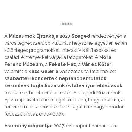
Hirdetés
A
Múzeumok Éjszakája 2027 Szeged
rendezvényén a
város legnépszerűbb kulturális helyszínei egyetlen estén
különleges programokkal, interaktív kiállításokkal és
családi élményekkel várják a látogatókat. A
Móra
Ferenc Múzeum
, a
Fekete Ház
, a
Vár és Kőtár
,
valamint a
Kass Galéria
változatos tárlatai mellett
szabadtéri koncertek
,
néptáncbemutatók
,
kézműves foglalkozások
és
látványos előadások
teszik felejthetetlenné az estét. A szegedi Múzeumok
Éjszakája kiváló lehetőséget kínál arra, hogy a kultúra, a
történelem és a művészetek világát rendhagyó módon
fedezzék fel az érdeklődők.
Esemény időpontja:
2027. évi időpont hamarosan.