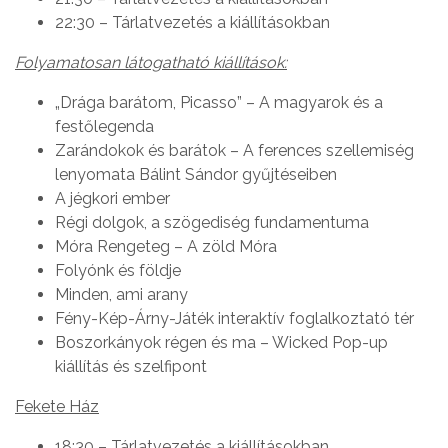
22:30 – Tárlatvezetés a kiállításokban
Folyamatosan látogatható kiállítások:
„Drága barátom, Picasso” – A magyarok és a
festőlegenda
Zarándokok és barátok – A ferences szellemiség
lenyomata Bálint Sándor gyűjtéseiben
A jégkori ember
Régi dolgok, a szögediség fundamentuma
Móra Rengeteg – A zöld Móra
Folyónk és földje
Minden, ami arany
Fény-Kép-Árny-Játék interaktív foglalkoztató tér
Boszorkányok régen és ma – Wicked Pop-up
kiállítás és szelfipont
Fekete Ház
18:30 – Tárlatvezetés a kiállításokban