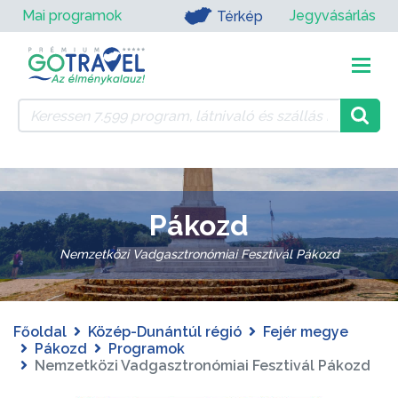
Mai programok
Jegyvásárlás
Térkép
Pákozd
Nemzetközi Vadgasztronómiai Fesztivál Pákozd
Főoldal
Közép-Dunántúl régió
Fejér megye
Pákozd
Programok
Nemzetközi Vadgasztronómiai Fesztivál Pákozd