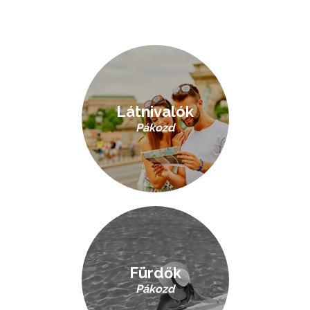
Látnivalók
Pákozd
Fürdők
Pákozd