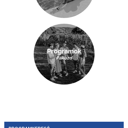
Programok
Pákozd