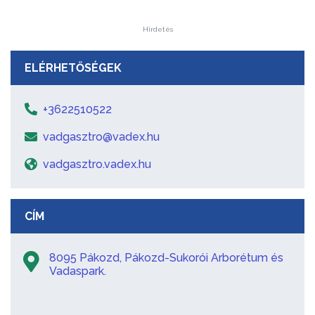
Hirdetés
ELÉRHETŐSÉGEK
+3622510522
vadgasztro@vadex.hu
vadgasztro.vadex.hu
CÍM
8095 Pákozd, Pákozd-Sukorói Arborétum és
Vadaspark.