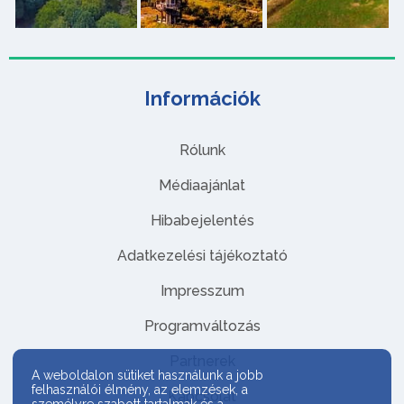
Információk
Rólunk
Médiaajánlat
Hibabejelentés
Adatkezelési tájékoztató
Impresszum
Programváltozás
Partnerek
A weboldalon sütiket használunk a jobb
felhasználói élmény, az elemzések, a
Kapcsolat