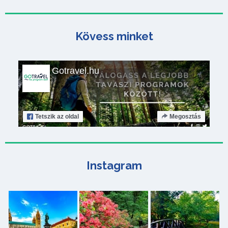
Kövess minket
Gotravel.hu
Tetszik
az oldal
Megosztás
Instagram