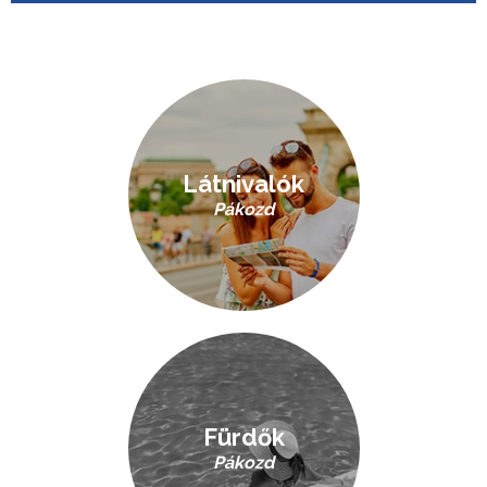
Látnivalók
Pákozd
Fürdők
Pákozd