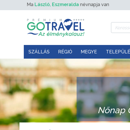
Ma
László, Eszmeralda
névnapja van
SZÁLLÁS
RÉGIÓ
MEGYE
TELEPÜL
Nőnap Ó