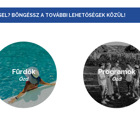
EL? BÖNGÉSSZ A TOVÁBBI LEHETŐSÉGEK KÖZÜL!
Fürdők
Programok
Ózd
Ózd