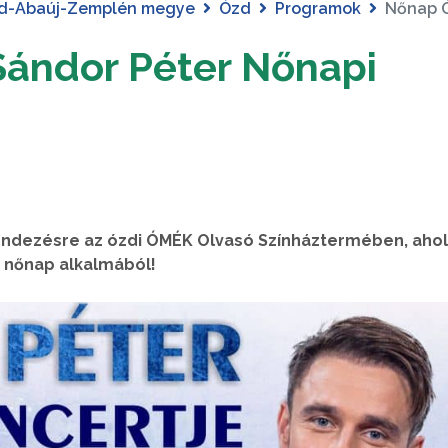
d-Abaúj-Zemplén megye
Ózd
Programok
Nőnap Ó
Sándor Péter Nőnapi
endezésre az ózdi ÓMÉK Olvasó Színháztermében, ahol
t nőnap alkalmából!