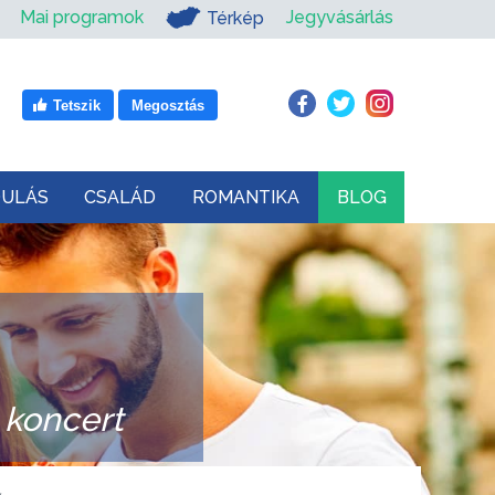
Mai programok
Jegyvásárlás
Térkép
Tetszik
Megosztás
DULÁS
CSALÁD
ROMANTIKA
BLOG
 koncert