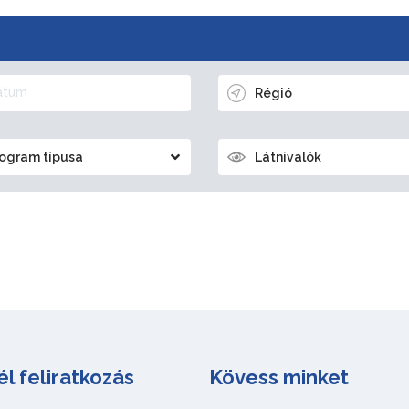
Régió
ogram típusa
Látnivalók
él feliratkozás
Kövess minket