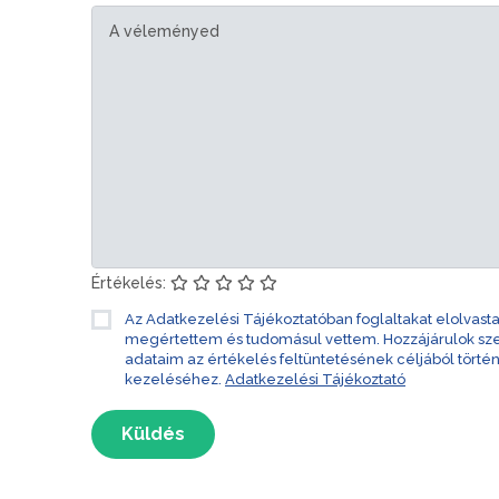
Értékelés:
Az Adatkezelési Tájékoztatóban foglaltakat elolvast
megértettem és tudomásul vettem. Hozzájárulok s
adataim az értékelés feltüntetésének céljából törté
kezeléséhez.
Adatkezelési Tájékoztató
Küldés