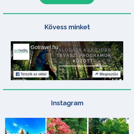
Kövess minket
Gotravel.hu
Tetszik
az oldal
Megosztás
Instagram