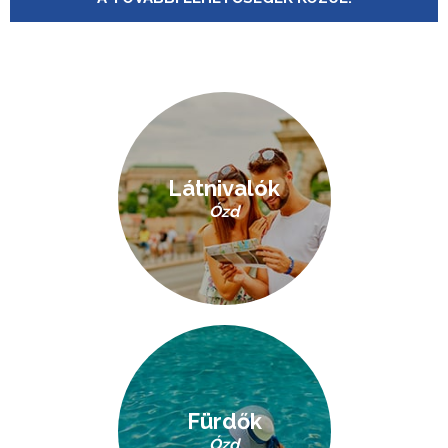
Látnivalók
Ózd
Fürdők
Ózd