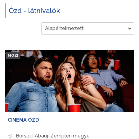
Ózd - látnivalók
MOZI
CINEMA ÓZD
Borsod-Abaúj-Zemplén megye