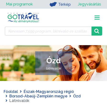
Mai programok
Jegyvásárlás
Térkép
Ózd
látnivalók
Főoldal
Észak-Magyarország régió
Borsod-Abaúj-Zemplén megye
Ózd
Látnivalók