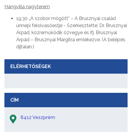
Hangvilla nagyterem
19:30 „A szobor mögött” – A Brusznyai család
ünnepi felolvasóestje - Szerkesztette: Dr. Brusznyai
Árpád, közreműködik özvegye és ifj. Brusznyai
Árpád – Brusznyai Margitra emlékezve. (A belépés
díjtalan.)
ELÉRHETŐSÉGEK
CÍM
8412 Veszprém