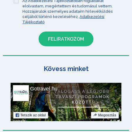
Az Adatkezelési Tájékoztatóban foglaltakat
elolvastam, megértettem és tudomásul vettem.
Hozzájárulok személyes adataim hírlevélküldés
céljából történő kezeléséhez.
Adatkezelési
Tájékoztató
Kövess minket
Gotravel.hu
Tetszik
az oldal
Megosztás