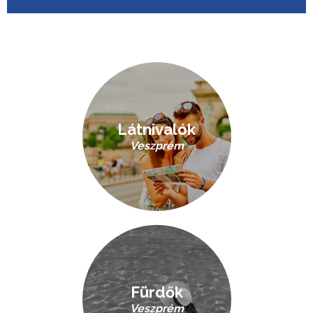
Látnivalók
Veszprém
Fürdők
Veszprém