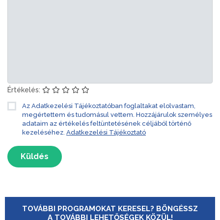
Értékelés:
Az Adatkezelési Tájékoztatóban foglaltakat elolvastam,
megértettem és tudomásul vettem. Hozzájárulok személyes
adataim az értékelés feltüntetésének céljából történő
kezeléséhez.
Adatkezelési Tájékoztató
Küldés
TOVÁBBI PROGRAMOKAT KERESEL? BÖNGÉSSZ
A TOVÁBBI LEHETŐSÉGEK KÖZÜL!