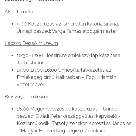
Alsó Temető
9:00 Koszorúzás az ismeretlen katona sírjánál –
Ünnepi beszéd: Varga Tamás alpolgármester
Laczkó Dezső Múzeum
10:30–12:00 Hőseinkre emlékező lap készítése
Tóth Istvánnal
14:00, 15:00, 16:00 Ünnepi tárlatvezetés az
Emlékegég című kiállításban – Fogl Krisztián
vezetésével
Brusznyai-emlékmű
18:00 Megemlékezés és koszorúzás – Ünnepi
beszéd: Ovádí Péter országgyűlési képviselő -
Közreműködik: Tarsoly zenekar, Keresztes János és
a Magyar Honvédség Légierő Zenekara