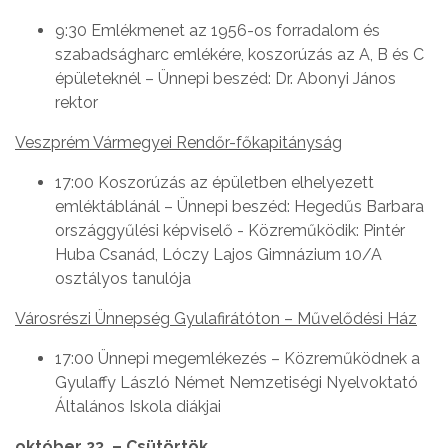
9:30 Emlékmenet az 1956-os forradalom és
szabadságharc emlékére, koszorúzás az A, B és C
épületeknél – Ünnepi beszéd: Dr. Abonyi János
rektor
Veszprém Vármegyei Rendőr-főkapitányság
17:00 Koszorúzás az épületben elhelyezett
emléktáblánál – Ünnepi beszéd: Hegedűs Barbara
országgyűlési képviselő - Közreműködik: Pintér
Huba Csanád, Lóczy Lajos Gimnázium 10/A
osztályos tanulója
Városrészi Ünnepség Gyulafirátóton – Művelődési Ház
17:00 Ünnepi megemlékezés – Közreműködnek a
Gyulaffy László Német Nemzetiségi Nyelvoktató
Általános Iskola diákjai
október 23. – Csütörtök