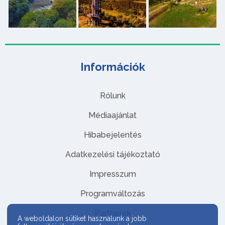
Információk
Rólunk
Médiaajánlat
Hibabejelentés
Adatkezelési tájékoztató
Impresszum
Programváltozás
Partnerek
A weboldalon sütiket használunk a jobb