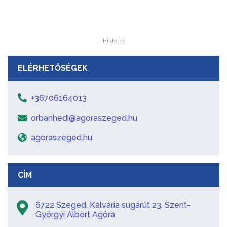
Hirdetés
ELÉRHETŐSÉGEK
+36706164013
orbanhedi@agoraszeged.hu
agoraszeged.hu
CÍM
6722 Szeged, Kálvária sugárút 23. Szent-
Györgyi Albert Agóra