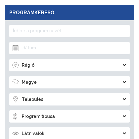
PROGRAMKERESŐ
Régió
Megye
Település
Program típusa
Látnivalók