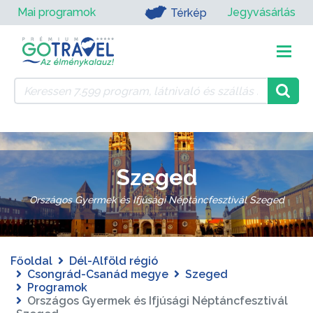
Mai programok
Jegyvásárlás
Térkép
Szeged
Országos Gyermek és Ifjúsági Néptáncfesztivál Szeged
Főoldal
Dél-Alföld régió
Csongrád-Csanád megye
Szeged
Programok
Országos Gyermek és Ifjúsági Néptáncfesztivál