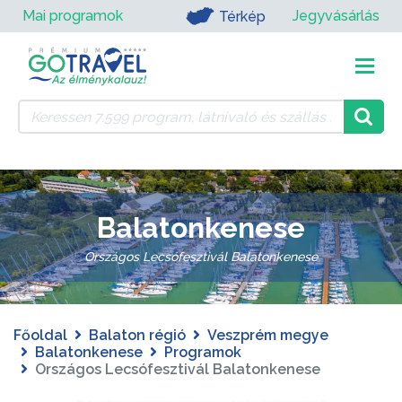
Mai programok
Jegyvásárlás
Térkép
Balatonkenese
Országos Lecsófesztivál Balatonkenese
Főoldal
Balaton régió
Veszprém megye
Balatonkenese
Programok
Országos Lecsófesztivál Balatonkenese