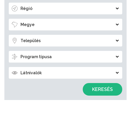
Régió
Megye
Település
Program típusa
Látnivalók
KERESÉS