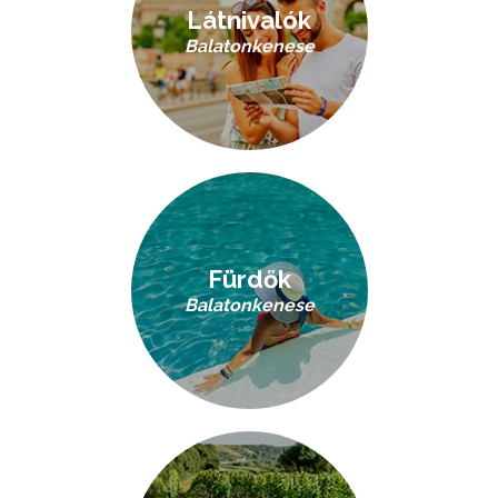
Látnivalók
Balatonkenese
Fürdők
Balatonkenese