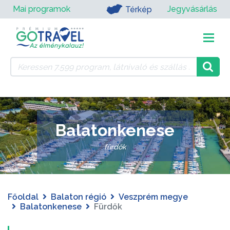
Mai programok
Jegyvásárlás
Térkép
Balatonkenese
fürdők
Főoldal
Balaton régió
Veszprém megye
Balatonkenese
Fürdők