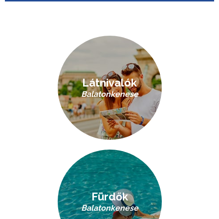
Látnivalók
Balatonkenese
Fürdők
Balatonkenese