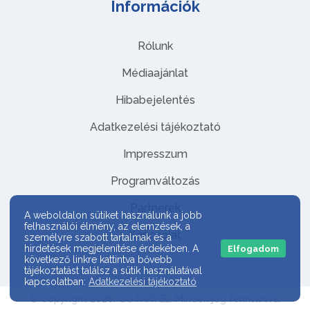
Információk
Rólunk
Médiaajánlat
Hibabejelentés
Adatkezelési tájékoztató
Impresszum
Programváltozás
Partnerek
A weboldalon sütiket használunk a jobb
felhasználói élmény, az elemzések, a
Kapcsolat
személyre szabott tartalmak és a
hirdetések megjelenítése érdekében. A
Elfogadom
következő linkre kattintva bővebb
tájékoztatást találsz a sütik használatával
kapcsolatban:
Adatkezelési tájékoztató
© Copyright 2026. GOTRAVEL. Minden jog fenntartva.