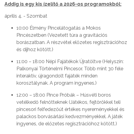
Addig is egy kis ízelítő a 2026-os programokból:
április 4. - Szombat
10:00 Élmény Pincelátogatás a Mokos
Pincészetben (Vezetett túra a gravitációs
borászatban. A részvétel előzetes regisztrációhoz
és díjhoz kötött.)
11:00 – 18:00 Népi Fajátékok Újratöltve (Helyszín:
Palkonyai Történelmi Pincesor. Több mint 30 féle
interaktív, újragondolt fajáték minden
korosztálynak. A program ingyenes.)
12:00 – 18:00 Pince Próbák – Húsvéti boros
vetélkedő felnőtteknek (Játékos, fejtörőkkel teli
pincesori felfedezőút értékes nyereményekkel és
palackos borvásárlási kedvezményekkel. A játék
ingyenes, de előzetes regisztrációhoz kötött.)