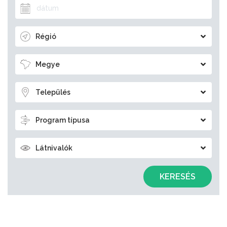
Régió
Megye
Település
Program típusa
Látnivalók
KERESÉS