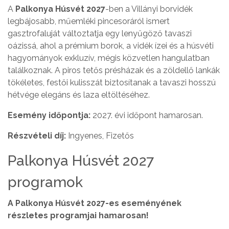
A
Palkonya Húsvét 2027
-ben a Villányi borvidék
legbájosabb, műemléki pincesoráról ismert
gasztrofaluját változtatja egy lenyűgöző tavaszi
oázissá, ahol a prémium borok, a vidék ízei és a húsvéti
hagyományok exkluzív, mégis közvetlen hangulatban
találkoznak. A piros tetős présházak és a zöldellő lankák
tökéletes, festői kulisszát biztosítanak a tavaszi hosszú
hétvége elegáns és laza eltöltéséhez.
Esemény időpontja:
2027. évi időpont hamarosan.
Részvételi díj:
Ingyenes, Fizetős
Palkonya Húsvét 2027
programok
A Palkonya Húsvét 2027-es eseményének
részletes programjai hamarosan!