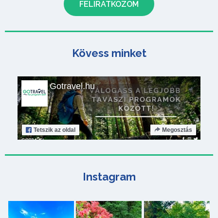
Kövess minket
Gotravel.hu
Tetszik
az oldal
Megosztás
Instagram