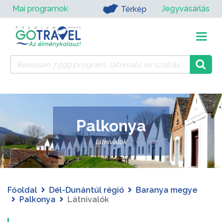
Mai programok
Jegyvásárlás
Térkép
Palkonya
látnivalók
Főoldal
Dél-Dunántúl régió
Baranya megye
Palkonya
Látnivalók