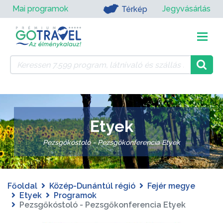
Mai programok
Jegyvásárlás
Térkép
Etyek
Pezsgőkóstoló - Pezsgőkonferencia Etyek
Főoldal
Közép-Dunántúl régió
Fejér megye
Etyek
Programok
Pezsgőkóstoló - Pezsgőkonferencia Etyek