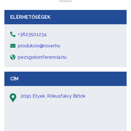
Hirdetés
ELÉRHETŐSÉGEK
+3623501234
produkcio@roxer.hu
pezsgokonferencia.hu
CÍM
2091 Etyek, Rókusfalvy Birtok