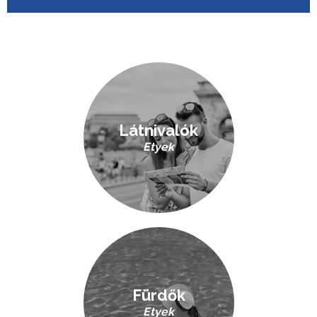
Látnivalók
Etyek
Fürdők
Etyek