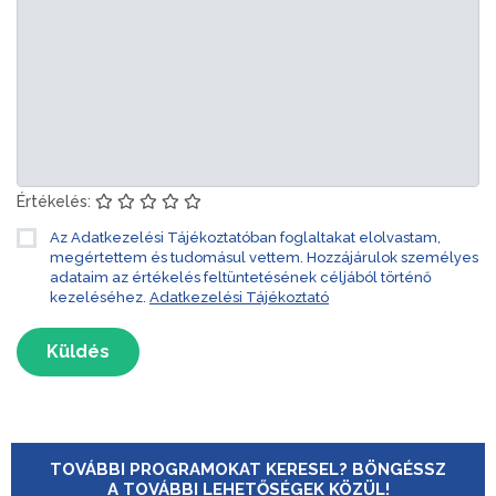
Értékelés:
Az Adatkezelési Tájékoztatóban foglaltakat elolvastam,
megértettem és tudomásul vettem. Hozzájárulok személyes
adataim az értékelés feltüntetésének céljából történő
kezeléséhez.
Adatkezelési Tájékoztató
Küldés
TOVÁBBI PROGRAMOKAT KERESEL? BÖNGÉSSZ
A TOVÁBBI LEHETŐSÉGEK KÖZÜL!