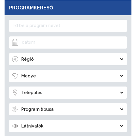
PROGRAMKERESŐ
Régió
Megye
Település
Program típusa
Látnivalók