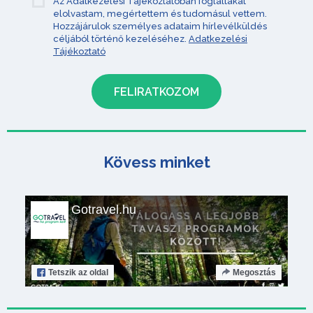
Az Adatkezelési Tájékoztatóban foglaltakat
elolvastam, megértettem és tudomásul vettem.
Hozzájárulok személyes adataim hírlevélküldés
céljából történő kezeléséhez.
Adatkezelési
Tájékoztató
Kövess minket
Gotravel.hu
Tetszik
az oldal
Megosztás