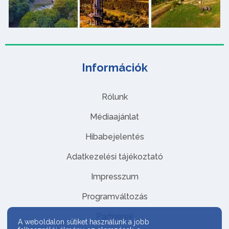
Információk
Rólunk
Médiaajánlat
Hibabejelentés
Adatkezelési tájékoztató
Impresszum
Programváltozás
Partnerek
A weboldalon sütiket használunk a jobb