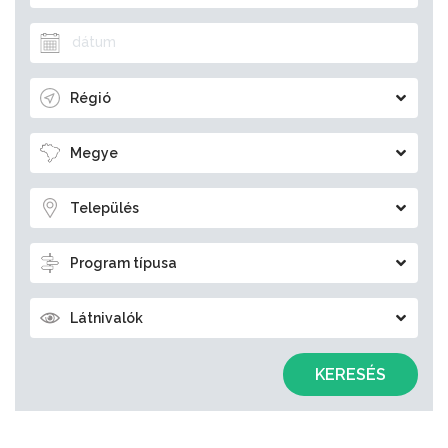
Régió
Megye
Település
Program típusa
Látnivalók
KERESÉS