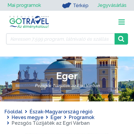
Mai programok
Jegyvásárlás
Térkép
Eger
Pezsgős Tűzijáték az Egri Várban
Főoldal
Észak-Magyarország régió
Heves megye
Eger
Programok
Pezsgős Tűzijáték az Egri Várban