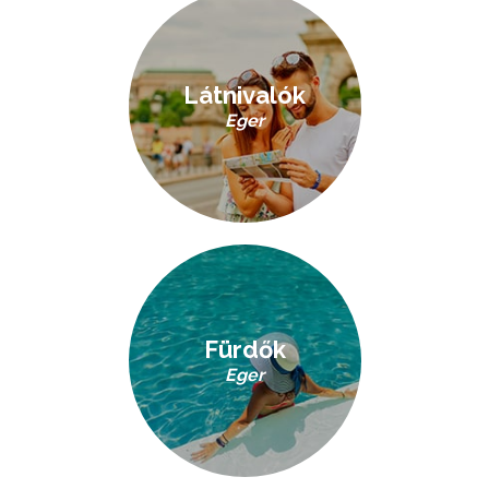
Látnivalók
Eger
Fürdők
Eger