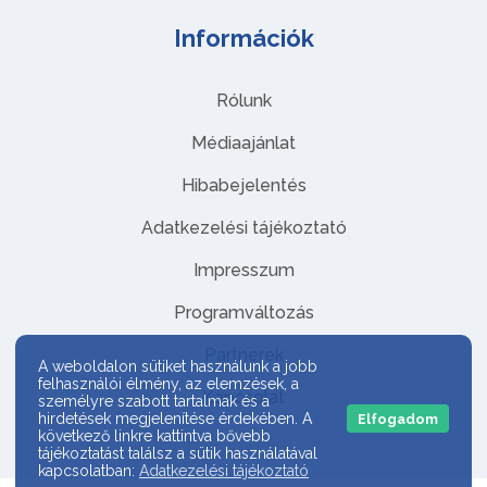
Információk
Rólunk
Médiaajánlat
Hibabejelentés
Adatkezelési tájékoztató
Impresszum
Programváltozás
Partnerek
A weboldalon sütiket használunk a jobb
felhasználói élmény, az elemzések, a
Kapcsolat
személyre szabott tartalmak és a
hirdetések megjelenítése érdekében. A
Elfogadom
következő linkre kattintva bővebb
tájékoztatást találsz a sütik használatával
kapcsolatban:
Adatkezelési tájékoztató