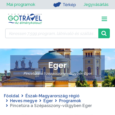
Mai programok
Jegyvásárlás
Térkép
Eger
Pincetúra a Szépasszony-völgyben Eger
Főoldal
Észak-Magyarország régió
Heves megye
Eger
Programok
Pincetúra a Szépasszony-völgyben Eger