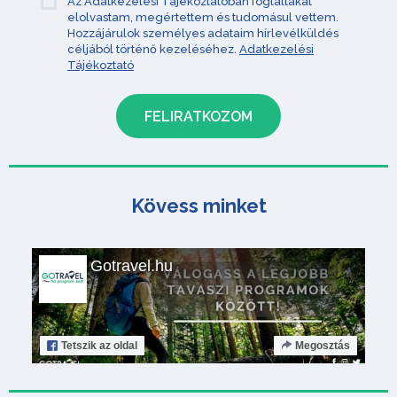
Az Adatkezelési Tájékoztatóban foglaltakat
elolvastam, megértettem és tudomásul vettem.
Hozzájárulok személyes adataim hírlevélküldés
céljából történő kezeléséhez.
Adatkezelési
Tájékoztató
Kövess minket
Gotravel.hu
Tetszik
az oldal
Megosztás