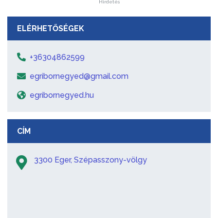
Hirdetés
ELÉRHETŐSÉGEK
+36304862599
egribornegyed@gmail.com
egribornegyed.hu
CÍM
3300 Eger, Szépasszony-völgy