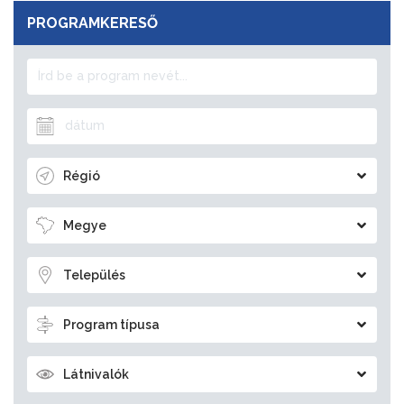
PROGRAMKERESŐ
Régió
Megye
Település
Program típusa
Látnivalók