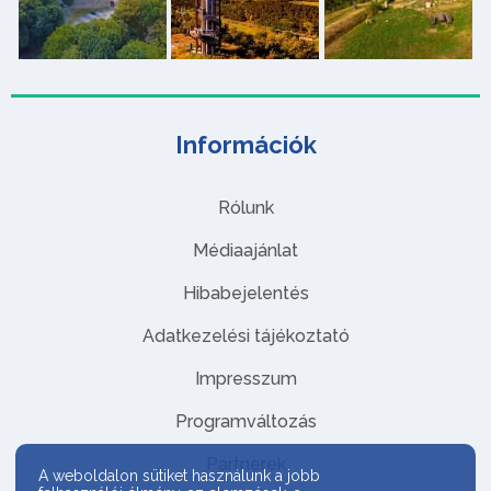
Információk
Rólunk
Médiaajánlat
Hibabejelentés
Adatkezelési tájékoztató
Impresszum
Programváltozás
Partnerek
A weboldalon sütiket használunk a jobb