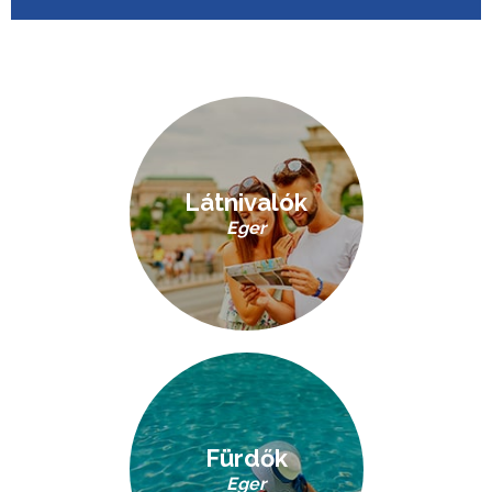
Látnivalók
Eger
Fürdők
Eger