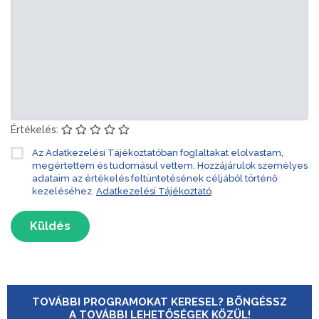
Értékelés:
Az Adatkezelési Tájékoztatóban foglaltakat elolvastam,
megértettem és tudomásul vettem. Hozzájárulok személyes
adataim az értékelés feltüntetésének céljából történő
kezeléséhez.
Adatkezelési Tájékoztató
Küldés
TOVÁBBI PROGRAMOKAT KERESEL? BÖNGÉSSZ
A TOVÁBBI LEHETŐSÉGEK KÖZÜL!