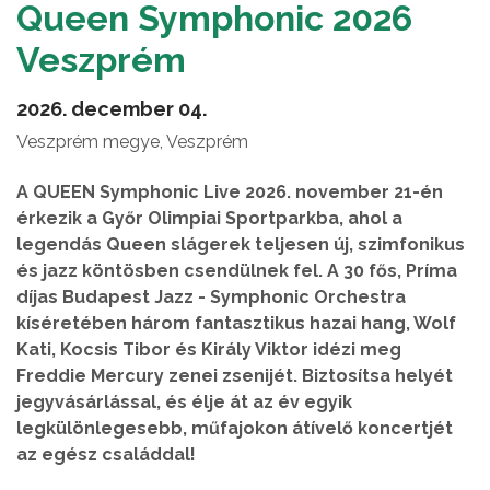
Queen Symphonic 2026
Veszprém
2026. december 04.
Veszprém megye, Veszprém
A QUEEN Symphonic Live 2026. november 21-én
érkezik a Győr Olimpiai Sportparkba, ahol a
legendás Queen slágerek teljesen új, szimfonikus
és jazz köntösben csendülnek fel. A 30 fős, Príma
díjas Budapest Jazz - Symphonic Orchestra
kíséretében három fantasztikus hazai hang, Wolf
Kati, Kocsis Tibor és Király Viktor idézi meg
Freddie Mercury zenei zsenijét. Biztosítsa helyét
jegyvásárlással, és élje át az év egyik
legkülönlegesebb, műfajokon átívelő koncertjét
az egész családdal!