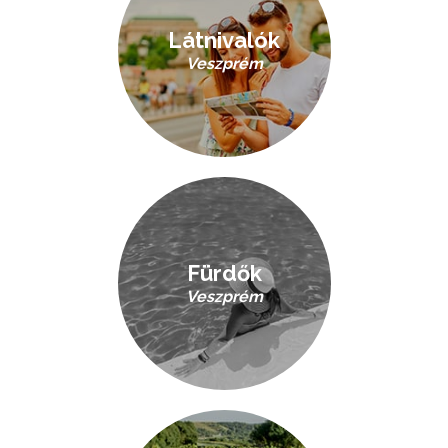
Látnivalók
Veszprém
Fürdők
Veszprém