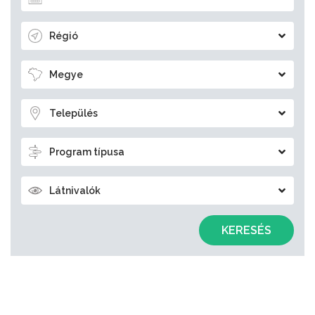
Régió
Megye
Település
Program típusa
Látnivalók
KERESÉS