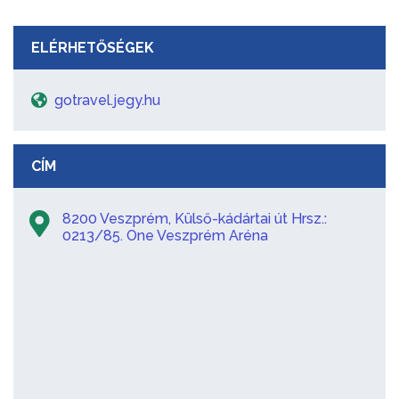
ELÉRHETŐSÉGEK
gotravel.jegy.hu
CÍM
8200 Veszprém, Külső-kádártai út Hrsz.:
0213/85. One Veszprém Aréna