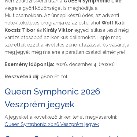
Nemzetközi sikerei után a
QUEEN Symphonic Live
végre a győri közönséget is meghódítja a
Multicsarnokban. Az ünnepi készülődés, az adventi
hetek tökéletes programja ez az este, ahol
Wolf Kati
,
Kocsis Tibor
és
Király Viktor
egyedi stílusa teszi még
varázslatosabbá az ikonikus dallamokat. Lepje meg
szeretteit ezzel a kivételes zenei utazással, és vásárolja
meg jegyét még ma erre a páratlan családi élményre!
Esemény időpontja:
2026. december 4. (20:00)
Részvételi díj:
9800 Ft-tól
Queen Symphonic 2026
Veszprém jegyek
A jegyeket a következő linken lehet megvásárolni:
Queen Symphonic 2026 Veszprém jegyek