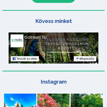
Kövess minket
Gotravel.hu
Tetszik
az oldal
Megosztás
Instagram