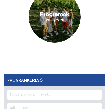
Programok
Veszprém
PROGRAMKERESŐ