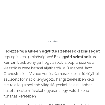
Hirdetés
Fedezze fel a
Queen együttes zenei sokszínűségét
egy egészen új minőségben! Ez a
győri szimfonikus
koncert
bebizonyítja, hogy a rock, a pop, a jazz és a
klasszikus zene határai átjárhatók. A Budapest Jazz
Orchestra és a Vivace Vonós Kamarazenekar fúziójából
született formáció lenyűgöző hangszerelésben kelti
életre a legismertebb világslágereket és a ritkábban
hallott mesterműveket egyaránt, egy valódi zenei
főhajtás keretében.