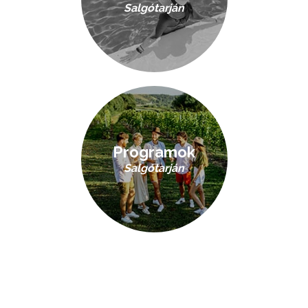
Salgótarján
Programok
Salgótarján