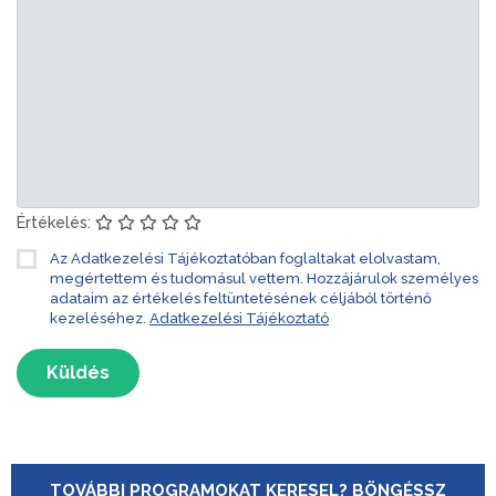
Értékelés:
Az Adatkezelési Tájékoztatóban foglaltakat elolvastam,
megértettem és tudomásul vettem. Hozzájárulok személyes
adataim az értékelés feltüntetésének céljából történő
kezeléséhez.
Adatkezelési Tájékoztató
Küldés
TOVÁBBI PROGRAMOKAT KERESEL? BÖNGÉSSZ