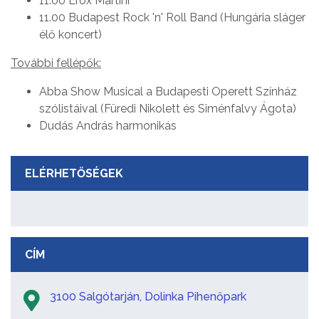
11.00 Erox Martini
11.00 Budapest Rock 'n' Roll Band (Hungária sláger
élő koncert)
További fellépők:
Abba Show Musical a Budapesti Operett Színház
szólistáival (Füredi Nikolett és Siménfalvy Ágota)
Dudás András harmonikás
ELÉRHETŐSÉGEK
CÍM
3100 Salgótarján, Dolinka Pihenőpark