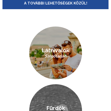
A TOVÁBBI LEHETŐSÉGEK KÖZÜL!
Látnivalók
Salgótarján
Fürdők