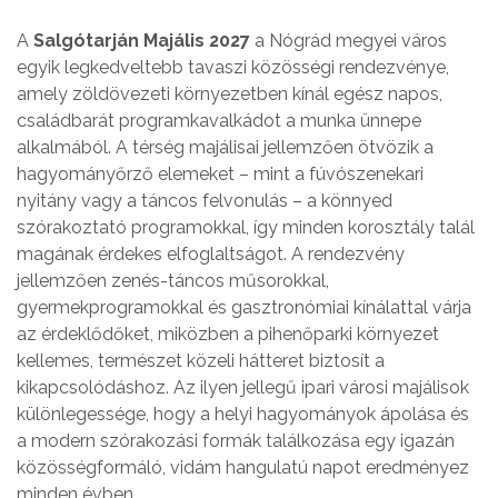
A
Salgótarján Majális 2027
a Nógrád megyei város
egyik legkedveltebb tavaszi közösségi rendezvénye,
amely zöldövezeti környezetben kínál egész napos,
családbarát programkavalkádot a munka ünnepe
alkalmából. A térség majálisai jellemzően ötvözik a
hagyományőrző elemeket – mint a fúvószenekari
nyitány vagy a táncos felvonulás – a könnyed
szórakoztató programokkal, így minden korosztály talál
magának érdekes elfoglaltságot. A rendezvény
jellemzően zenés-táncos műsorokkal,
gyermekprogramokkal és gasztronómiai kínálattal várja
az érdeklődőket, miközben a pihenőparki környezet
kellemes, természet közeli hátteret biztosít a
kikapcsolódáshoz. Az ilyen jellegű ipari városi majálisok
különlegessége, hogy a helyi hagyományok ápolása és
a modern szórakozási formák találkozása egy igazán
közösségformáló, vidám hangulatú napot eredményez
minden évben.