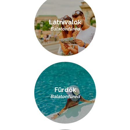
Látnivalók
Balatonfüred
Fürdők
Balatonfüred