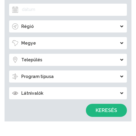
Régió
Megye
Település
Program típusa
Látnivalók
KERESÉS