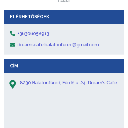
Hirdetés
ELÉRHETŐSÉGEK
+36306058913
dreamscafe.balatonfured@gmail.com
CÍM
8230 Balatonfüred, Fürdő u. 24. Dream's Cafe