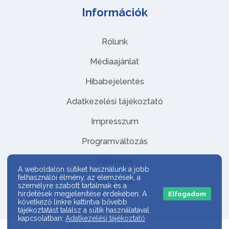
Információk
Rólunk
Médiaajánlat
Hibabejelentés
Adatkezelési tájékoztató
Impresszum
Programváltozás
Partnerek
A weboldalon sütiket használunk a jobb
felhasználói élmény, az elemzések, a
Kapcsolat
személyre szabott tartalmak és a
hirdetések megjelenítése érdekében. A
Elfogadom
következő linkre kattintva bővebb
tájékoztatást találsz a sütik használatával
kapcsolatban:
Adatkezelési tájékoztató
© Copyright 2026. GOTRAVEL. Minden jog fenntartva.