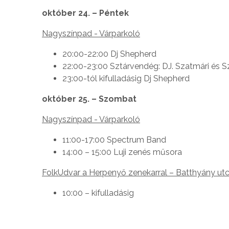
október 24. – Péntek
Nagyszínpad - Várparkoló
20:00-22:00 Dj Shepherd
22:00-23:00 Sztárvendég: DJ. Szatmári és S
23:00-tól kifulladásig Dj Shepherd
október 25. – Szombat
Nagyszínpad - Várparkoló
11:00-17:00 Spectrum Band
14:00 – 15:00 Luji zenés műsora
FolkUdvar a Herpenyő zenekarral – Batthyány utca
10:00 – kifulladásig