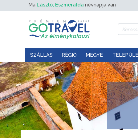
Ma
László, Eszmeralda
névnapja van
SZÁLLÁS
RÉGIÓ
MEGYE
TELEPÜL