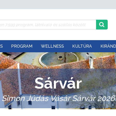
ÉS
PROGRAM
WELLNESS
KULTÚRA
KIRÁN
Sárvár
Simon Júdás Vásár Sárvár 2026