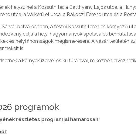
ek helyszínei a Kossuth tér, a Batthyány Lajos utca, a Huny
enc utca, a Várkerület utca, a Rákóczi Ferenc utca és a Posta 
r
Sárvár belvárosában, a festői Kossuth téren és környező ut
A rendezvény célja a helyi hagyományok ápolása és bemutatása
kek és helyi finomságok megismerésére. A vásár területén 
ermékeit is.
etnek a környék ízeivel és kultúrájával, miközben élvezhetik
2026 programok
yének részletes programjai hamarosan!
ól: