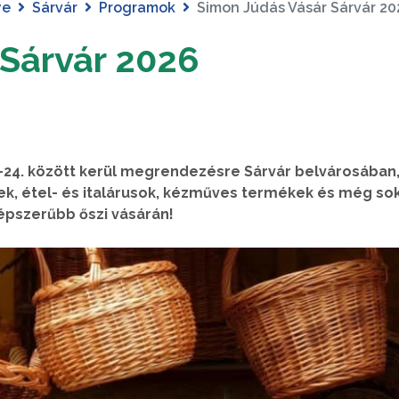
ye
Sárvár
Programok
Simon Júdás Vásár Sárvár 20
 Sárvár 2026
3-24. között kerül megrendezésre Sárvár belvárosában,
k, étel- és italárusok, kézműves termékek és még so
épszerűbb őszi vásárán!