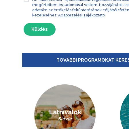
megértettem és tudomásul vettem. Hozzájárulok s
adataim az értékelés feltüntetésének céljából törté
kezeléséhez.
Adatkezelési Tájékoztató
Küldés
TOVÁBBI PROGRAMOKAT KERES
Látnivalók
Sárvár