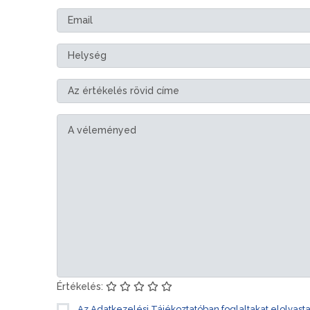
Értékelés:
Az Adatkezelési Tájékoztatóban foglaltakat elolvast