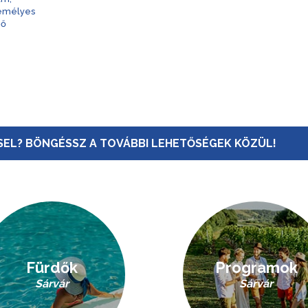
zemélyes
nő
EL? BÖNGÉSSZ A TOVÁBBI LEHETŐSÉGEK KÖZÜL!
Fürdők
Programok
Sárvár
Sárvár