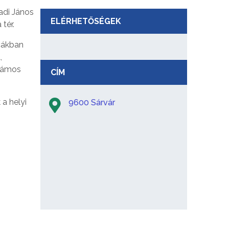
adi János
ELÉRHETŐSÉGEK
tér.
cákban
,
számos
CÍM
 a helyi
9600 Sárvár