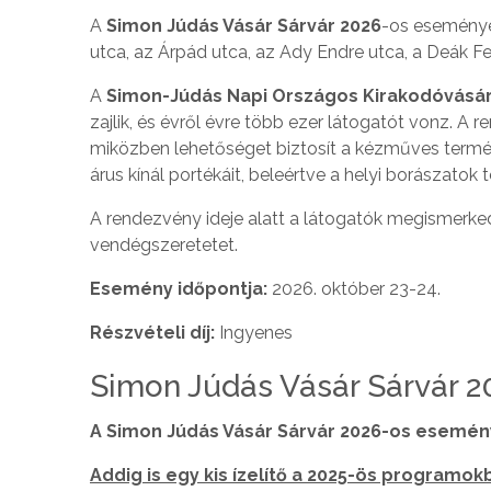
A
Simon Júdás Vásár Sárvár 2026
-os eseményén
utca, az Árpád utca, az Ady Endre utca, a Deák Fer
A
Simon-Júdás Napi Országos Kirakodóvásá
zajlik, és évről évre több ezer látogatót vonz. 
miközben lehetőséget biztosít a kézműves termé
árus kínál portékáit, beleértve a helyi borászatok t
A rendezvény ideje alatt a látogatók megismerkedh
vendégszeretetet.
Esemény időpontja:
2026. október 23-24.
Részvételi díj:
Ingyenes
Simon Júdás Vásár Sárvár 
A Simon Júdás Vásár Sárvár 2026-os esemén
Addig is egy kis ízelítő a 2025-ös programokb