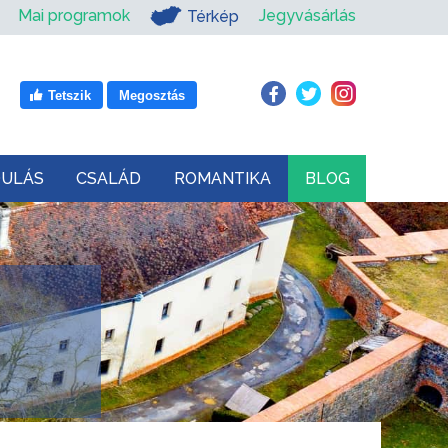
Mai programok
Jegyvásárlás
Térkép
Tetszik
Megosztás
DULÁS
CSALÁD
ROMANTIKA
BLOG