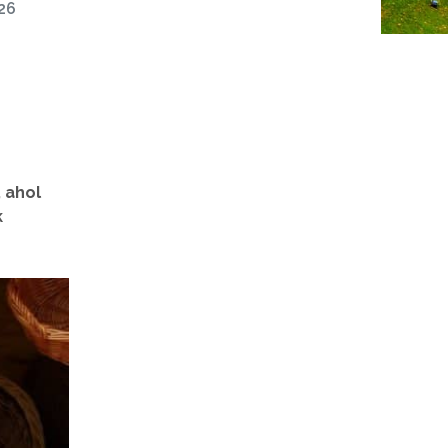
26
 ahol
k